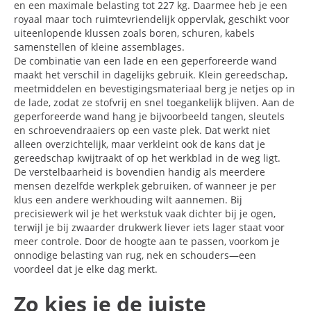
en een maximale belasting tot 227 kg. Daarmee heb je een
royaal maar toch ruimtevriendelijk oppervlak, geschikt voor
uiteenlopende klussen zoals boren, schuren, kabels
samenstellen of kleine assemblages.
De combinatie van een lade en een geperforeerde wand
maakt het verschil in dagelijks gebruik. Klein gereedschap,
meetmiddelen en bevestigingsmateriaal berg je netjes op in
de lade, zodat ze stofvrij en snel toegankelijk blijven. Aan de
geperforeerde wand hang je bijvoorbeeld tangen, sleutels
en schroevendraaiers op een vaste plek. Dat werkt niet
alleen overzichtelijk, maar verkleint ook de kans dat je
gereedschap kwijtraakt of op het werkblad in de weg ligt.
De verstelbaarheid is bovendien handig als meerdere
mensen dezelfde werkplek gebruiken, of wanneer je per
klus een andere werkhouding wilt aannemen. Bij
precisiewerk wil je het werkstuk vaak dichter bij je ogen,
terwijl je bij zwaarder drukwerk liever iets lager staat voor
meer controle. Door de hoogte aan te passen, voorkom je
onnodige belasting van rug, nek en schouders—een
voordeel dat je elke dag merkt.
Zo kies je de juiste