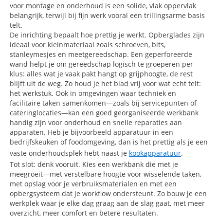
voor montage en onderhoud is een solide, vlak oppervlak
belangrijk, terwijl bij fijn werk vooral een trillingsarme basis
telt.
De inrichting bepaalt hoe prettig je werkt. Opberglades zijn
ideaal voor kleinmateriaal zoals schroeven, bits,
stanleymesjes en meetgereedschap. Een geperforeerde
wand helpt je om gereedschap logisch te groeperen per
klus: alles wat je vaak pakt hangt op grijphoogte, de rest
blijft uit de weg. Zo houd je het blad vrij voor wat echt telt:
het werkstuk. Ook in omgevingen waar techniek en
facilitaire taken samenkomen—zoals bij servicepunten of
cateringlocaties—kan een goed georganiseerde werkbank
handig zijn voor onderhoud en snelle reparaties aan
apparaten. Heb je bijvoorbeeld apparatuur in een
bedrijfskeuken of foodomgeving, dan is het prettig als je een
vaste onderhoudsplek hebt naast je
kookapparatuur
.
Tot slot: denk vooruit. Kies een werkbank die met je
meegroeit—met verstelbare hoogte voor wisselende taken,
met opslag voor je verbruiksmaterialen en met een
opbergsysteem dat je workflow ondersteunt. Zo bouw je een
werkplek waar je elke dag graag aan de slag gaat, met meer
overzicht, meer comfort en betere resultaten.