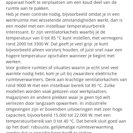
apparaat hoeft te verplaatsen om een koud deel van de
ruimte aan te pakken.
Heb je meer controle nodig, bijvoorbeeld omdat je in een
werkruimte met wisselende omstandigheden werkt, dan is
een model met een instelbaar temperatuurbereik
interessant. Er zijn ventilatorkachels waarbij je de
temperatuur van 0 tot 85 °C kunt instellen, met vermogens
rond 2000 tot 3300 W. Dat geeft je veel grip: je kunt
bijvoorbeeld alleen vorstvrij houden, of juist snel naar een
hogere temperatuur opschalen wanneer je begint met
werken.
Voor grotere ruimtes of situaties waarin je echt snel veel
warmte nodig hebt, kom je uit bij zwaardere elektrische
ruimteverwarmers. Denk aan krachtige ventilatorkachels van
rond 9000 W met een instelbaar bereik tot 85 °C. Zulke
modellen worden vaak gekozen voor werkplaatsen,
magazijnen en andere plekken waar je geen tijd wilt
verliezen door langzaam opwarmen. In industriële
omgevingen zijn er bovendien uitvoeringen met zeer hoge
capaciteit, bijvoorbeeld 15.000 tot 22.000 W, met een
temperatuurbereik van 0 tot 40 °C. Dat bereik sluit goed aan
op het doel: robuuste, gelijkmatige ruimteverwarming
zonder dat je onnodig hoog hoeft te stoken.