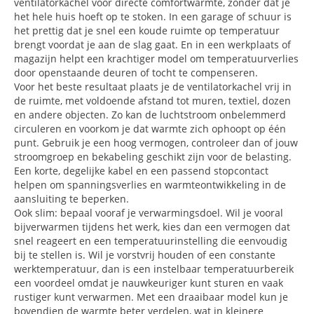
ventilatorkachel voor directe comfortwarmte, zonder dat je
het hele huis hoeft op te stoken. In een garage of schuur is
het prettig dat je snel een koude ruimte op temperatuur
brengt voordat je aan de slag gaat. En in een werkplaats of
magazijn helpt een krachtiger model om temperatuurverlies
door openstaande deuren of tocht te compenseren.
Voor het beste resultaat plaats je de ventilatorkachel vrij in
de ruimte, met voldoende afstand tot muren, textiel, dozen
en andere objecten. Zo kan de luchtstroom onbelemmerd
circuleren en voorkom je dat warmte zich ophoopt op één
punt. Gebruik je een hoog vermogen, controleer dan of jouw
stroomgroep en bekabeling geschikt zijn voor de belasting.
Een korte, degelijke kabel en een passend stopcontact
helpen om spanningsverlies en warmteontwikkeling in de
aansluiting te beperken.
Ook slim: bepaal vooraf je verwarmingsdoel. Wil je vooral
bijverwarmen tijdens het werk, kies dan een vermogen dat
snel reageert en een temperatuurinstelling die eenvoudig
bij te stellen is. Wil je vorstvrij houden of een constante
werktemperatuur, dan is een instelbaar temperatuurbereik
een voordeel omdat je nauwkeuriger kunt sturen en vaak
rustiger kunt verwarmen. Met een draaibaar model kun je
bovendien de warmte beter verdelen, wat in kleinere