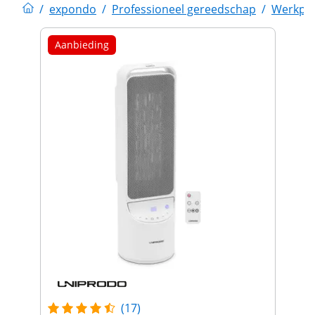
/
expondo
/
Professioneel gereedschap
/
Werkpla
Aanbieding
(17)