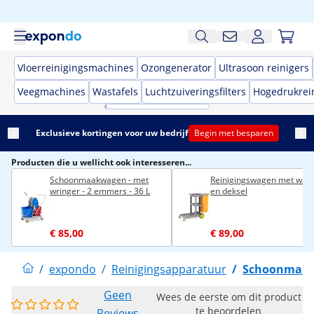
Vloerreinigingsmachines
Ozongenerator
Ultrasoon reinigers
Veegmachines
Wastafels
Luchtzuiveringsfilters
Hogedrukrei
Exclusieve kortingen voor uw bedrijf
Begin met besparen
Producten die u wellicht ook interesseren...
Schoonmaakwagen - met
Reinigingswagen met was
wringer - 2 emmers - 36 L
en deksel
€ 85,00
€ 89,00
/
expondo
/
Reinigingsapparatuur
/
Schoonmaak 
Geen
Wees de eerste om dit product
te beoordelen
Reviews