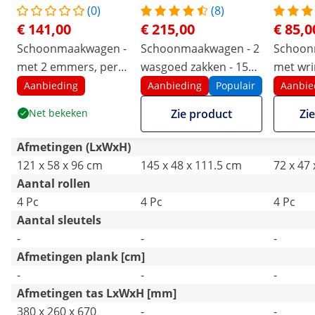
(0)
(8)
€ 141,00
€ 215,00
€ 85,0
Schoonmaakwagen -
Schoonmaakwagen - 2
Schoon
met 2 emmers, pers
wasgoed zakken - 150
met wri
en waszak - 3
kg
emmers 
Aanbieding
Aanbieding
Populair
Aanbie
legborden - tot 200
Net bekeken
Zie product
Zi
kg
Afmetingen (LxWxH)
121 x 58 x 96 cm
145 x 48 x 111.5 cm
72 x 47
Aantal rollen
4 Pc
4 Pc
4 Pc
Aantal sleutels
-
-
-
Afmetingen plank [cm]
-
-
-
Afmetingen tas LxWxH [mm]
380 x 260 x 670
-
-