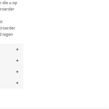
n die u op
roerder
et
troerder
nd tegen