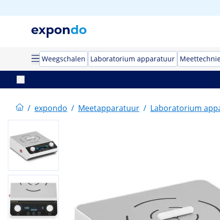
Weegschalen
Laboratorium apparatuur
Meettechni
/
expondo
/
Meetapparatuur
/
Laboratorium app