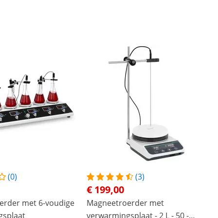
(0)
(3)
€ 199,00
erder met 6-voudige
Magneetroerder met
gsplaat
verwarmingsplaat - 2 L - 50 -