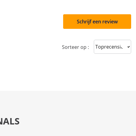
Schrijf een review
Sort reviews
Sorteer op :
NALS