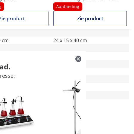
1500 rpm
g
Aanbieding
Zie product
Zie product
9 cm
24 x 15 x 40 cm
1
ad.
Ø 135
resse:
IP 42
-