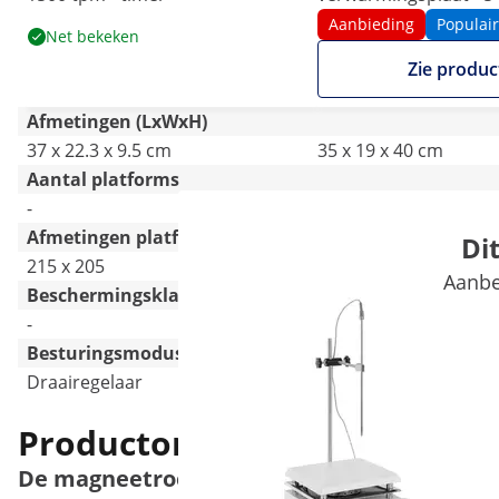
tpm
Aanbieding
Populair
Net bekeken
Zie produc
Afmetingen (LxWxH)
37 x 22.3 x 9.5 cm
35 x 19 x 40 cm
Aantal platforms
-
1
Afmetingen platform [mm]
Di
215 x 205
190 x 190
Aanbe
Beschermingsklasse
-
-
Besturingsmodus
Draairegelaar
-
Productomschrijving
De magneetroerder voor grote containers