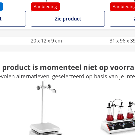
Aanbieding
Aanbiedin
t
Zie product
20 x 12 x 9 cm
31 x 96 x 3
1
6
t product is momenteel niet op voorra
120 x 120
Ø 120
volen alternatieven, geselecteerd op basis van je inte
-
IP 30
-
-
Vergelijk meer attributen