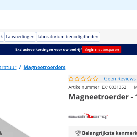
ek
Labvoedingen
laboratorium benodigdheden
Exclusieve kortingen voor uw bedrijf
Begin met besparen
aratuur
/
Magneetroerders
Geen Reviews
|
Artikelnummer:
EX10031352
M
Magneetroerder - 10
Belangrijkste kenmer