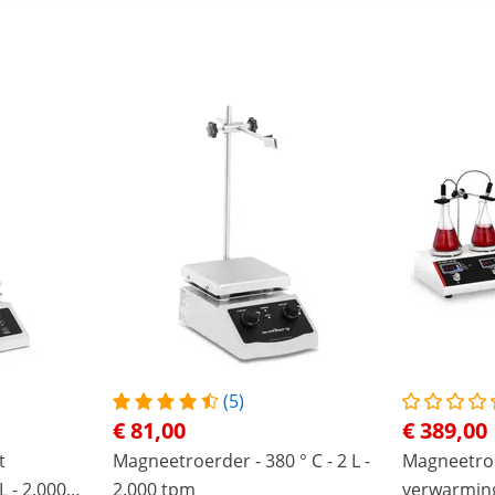
(5)
€ 81,00
€ 389,00
t
Magneetroerder - 380 ° C - 2 L -
Magneetro
L - 2.000
2.000 tpm
verwarmin