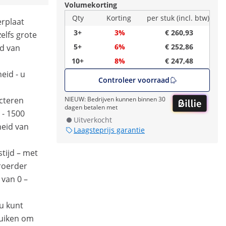
Volumekorting
Qty
Korting
per stuk (incl. btw)
erplaat
3+
3%
€ 260,93
elfs grote
5+
6%
€ 252,86
d van
10+
8%
€ 247,48
eid - u
Controleer voorraad
cteren
NIEUW: Bedrijven kunnen binnen 30
dagen betalen met
 - 1500
Uitverkocht
eid van
Laagsteprijs garantie
tijd – met
roerder
 van 0 –
 u kunt
ruiken om