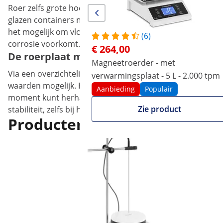
Roer zelfs grote hoeveelheden vloeistoffen met de magn
glazen containers met een capaciteit van maximaal 10 li
het mogelijk om vloeistoffen te roeren zonder in direct c
(6)
corrosie voorkomt.
€ 264,00
De roerplaat maakt indruk met nauwkeuri
Magneetroerder - met
Via een overzichtelijk bedieningspaneel met LC-display 
verwarmingsplaat - 5 L - 2.000 tpm
waarden mogelijk. Het toerental regel je tussen de 50 e
Aanbieding
Populair
moment kunt herhalen. Met de timer kunt u de gebruiksdu
Zie product
stabiliteit, zelfs bij hoge toerentallen.
Producten die u wellicht ook