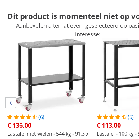
Dit product is momenteel niet op v
Aanbevolen alternatieven, geselecteerd op basi
Automotive gereedschap
Werkplaatsinrichting
Lasapparaten
interesse:
Handgereedschap
Productie
Vacuumeerders
Frequentieom
Exclusieve kortingen voor uw bedrijf
Begin met besparen
Producten die u wellicht ook interesseren...
Lasscherm - met frame - 240
Lasgordijn - met lijst - 174 
x 180 cm
174 cm
€ 81,00
€ 67,00
(6)
(5)
/
expondo
/
Professioneel gereedschap
/
Lasappa
€ 136,00
€ 113,00
(13) Reviews
Lastafel met wielen - 544 kg - 91,3 x
Lastafel - 100 kg 
Artikelnummer:
Model:
SWG-TABLE1200-