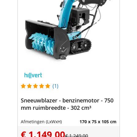
(1)
Sneeuwblazer - benzinemotor - 750
mm ruimbreedte - 302 cm³
Afmetingen (LxWxH)
170 x 75 x 105 cm
€ 1.149,00
€ 1.249,00