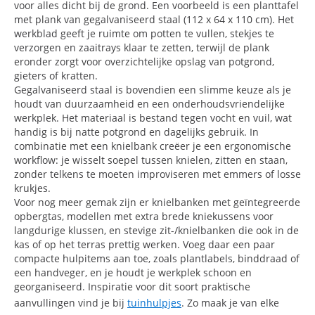
voor alles dicht bij de grond. Een voorbeeld is een planttafel
met plank van gegalvaniseerd staal (112 x 64 x 110 cm). Het
werkblad geeft je ruimte om potten te vullen, stekjes te
verzorgen en zaaitrays klaar te zetten, terwijl de plank
eronder zorgt voor overzichtelijke opslag van potgrond,
gieters of kratten.
Gegalvaniseerd staal is bovendien een slimme keuze als je
houdt van duurzaamheid en een onderhoudsvriendelijke
werkplek. Het materiaal is bestand tegen vocht en vuil, wat
handig is bij natte potgrond en dagelijks gebruik. In
combinatie met een knielbank creëer je een ergonomische
workflow: je wisselt soepel tussen knielen, zitten en staan,
zonder telkens te moeten improviseren met emmers of losse
krukjes.
Voor nog meer gemak zijn er knielbanken met geïntegreerde
opbergtas, modellen met extra brede kniekussens voor
langdurige klussen, en stevige zit-/knielbanken die ook in de
kas of op het terras prettig werken. Voeg daar een paar
compacte hulpitems aan toe, zoals plantlabels, binddraad of
een handveger, en je houdt je werkplek schoon en
georganiseerd. Inspiratie voor dit soort praktische
aanvullingen vind je bij
tuinhulpjes
. Zo maak je van elke