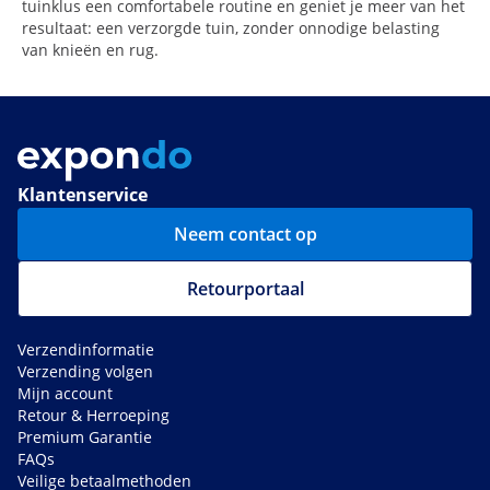
tuinklus een comfortabele routine en geniet je meer van het
resultaat: een verzorgde tuin, zonder onnodige belasting
van knieën en rug.
Klantenservice
Neem contact op
Retourportaal
Verzendinformatie
Verzending volgen
Mijn account
Retour & Herroeping
Premium Garantie
FAQs
Veilige betaalmethoden