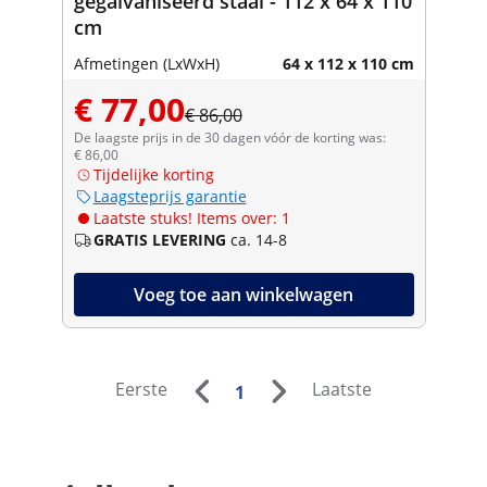
gegalvaniseerd staal - 112 x 64 x 110
cm
Afmetingen (LxWxH)
64 x 112 x 110 cm
€ 77,00
€ 86,00
De laagste prijs in de 30 dagen vóór de korting was:
€ 86,00
Tijdelijke korting
Laagsteprijs garantie
Laatste stuks! Items over: 1
GRATIS LEVERING
ca. 14-8
Voeg toe aan winkelwagen
Eerste
Laatste
1