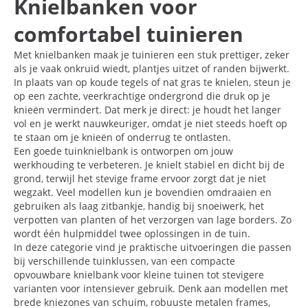
Knielbanken voor
comfortabel tuinieren
Met knielbanken maak je tuinieren een stuk prettiger, zeker
als je vaak onkruid wiedt, plantjes uitzet of randen bijwerkt.
In plaats van op koude tegels of nat gras te knielen, steun je
op een zachte, veerkrachtige ondergrond die druk op je
knieën vermindert. Dat merk je direct: je houdt het langer
vol en je werkt nauwkeuriger, omdat je niet steeds hoeft op
te staan om je knieën of onderrug te ontlasten.
Een goede tuinknielbank is ontworpen om jouw
werkhouding te verbeteren. Je knielt stabiel en dicht bij de
grond, terwijl het stevige frame ervoor zorgt dat je niet
wegzakt. Veel modellen kun je bovendien omdraaien en
gebruiken als laag zitbankje, handig bij snoeiwerk, het
verpotten van planten of het verzorgen van lage borders. Zo
wordt één hulpmiddel twee oplossingen in de tuin.
In deze categorie vind je praktische uitvoeringen die passen
bij verschillende tuinklussen, van een compacte
opvouwbare knielbank voor kleine tuinen tot stevigere
varianten voor intensiever gebruik. Denk aan modellen met
brede kniezones van schuim, robuuste metalen frames,