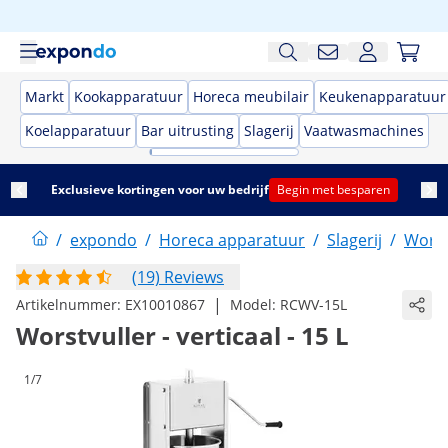
Markt
Kookapparatuur
Horeca meubilair
Keukenapparatuur
Koelapparatuur
Bar uitrusting
Slagerij
Vaatwasmachines
Exclusieve kortingen voor uw bedrijf
Begin met besparen
/
expondo
/
Horeca apparatuur
/
Slagerij
/
Worst
(19) Reviews
|
Artikelnummer:
EX10010867
Model:
RCWV-15L
Worstvuller - verticaal - 15 L
1/7