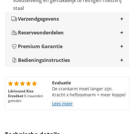
voedselveilig en gemakkelijk te reinigen roestvrij
staal
Verzendgegevens
Reserveonderdelen
Premium Garantie
Bedieningsinstructies
Evaluatie
De crankarm moet langer zijn.
Lőrinczné Kiss
Kracht x hefboomarm = meer koppel
Erzsébet
6 maanden
geleden
Lees meer