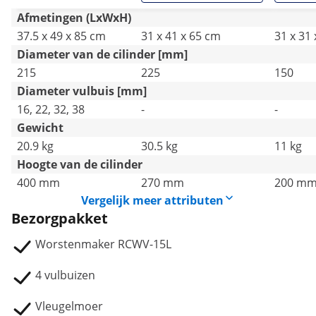
Afmetingen (LxWxH)
37.5 x 49 x 85 cm
31 x 41 x 65 cm
31 x 31
Diameter van de cilinder [mm]
215
225
150
Diameter vulbuis [mm]
16, 22, 32, 38
-
-
Gewicht
20.9 kg
30.5 kg
11 kg
Hoogte van de cilinder
400 mm
270 mm
200 m
Vergelijk meer attributen
Bezorgpakket
Worstenmaker RCWV-15L
4 vulbuizen
Vleugelmoer