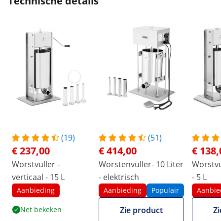
Technische details
(19)
(51)
€ 237,00
€ 414,00
€ 138,
Worstvuller -
Worstenvuller- 10 Liter
Worstvul
verticaal - 15 L
- elektrisch
- 5 L
Aanbieding
Aanbieding
Populair
Aanbie
Net bekeken
Zie product
Zi