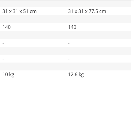
31 x 31 x 51 cm
31 x 31 x 77.5 cm
140
140
-
-
-
-
10 kg
12.6 kg