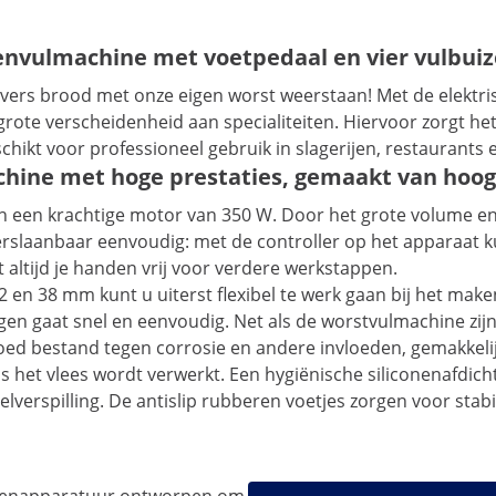
envulmachine met voetpedaal en vier vulbui
vers brood met onze eigen worst weerstaan! Met de elektrisc
 grote verscheidenheid aan specialiteiten. Hiervoor zorgt 
chikt voor professioneel gebruik in slagerijen, restaurants
ine met hoge prestaties, gemaakt van hoogw
 en een krachtige motor van 350 W. Door het grote volume en
rslaanbaar eenvoudig: met de controller op het apparaat k
t altijd je handen vrij voor verdere werkstappen.
2 en 38 mm kunt u uiterst flexibel te werk gaan bij het mak
en gaat snel en eenvoudig. Net als de worstvulmachine zijn 
goed bestand tegen corrosie en andere invloeden, gemakkeli
ls het vlees wordt verwerkt. Een hygiënische siliconenafdic
verspilling. De antislip rubberen voetjes zorgen voor stab