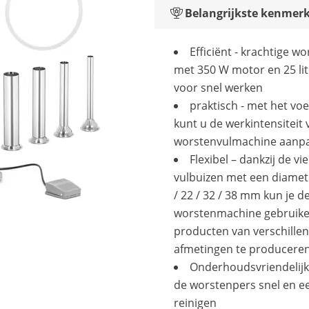
Belangrijkste kenmer
Efficiënt - krachtige wo
met 350 W motor en 25 li
voor snel werken
praktisch - met het vo
kunt u de werkintensiteit 
worstenvulmachine aanp
Flexibel – dankzij de vie
vulbuizen met een diamet
/ 22 / 32 / 38 mm kun je d
worstenmachine gebruik
producten van verschille
afmetingen te producere
Onderhoudsvriendelijk 
de worstenpers snel en e
reinigen