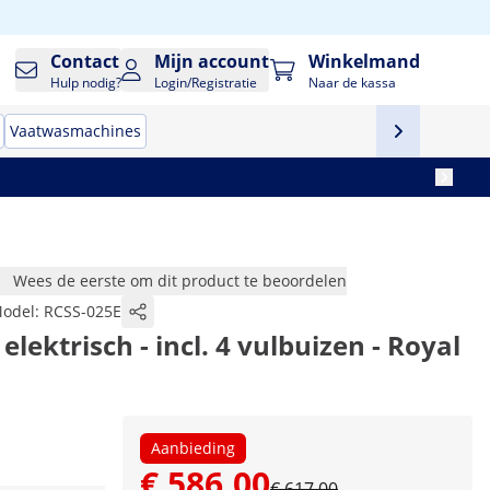
Contact
Mijn account
Winkelmand
Hulp nodig?
Login/Registratie
Naar de kassa
Vaatwasmachines
Wees de eerste om dit product te beoordelen
odel:
RCSS-025E
 elektrisch - incl. 4 vulbuizen - Royal
Aanbieding
€ 586,00
€ 617,00