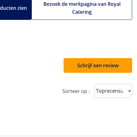
Bezoek de merkpagina van Royal
oducten zien
Catering
Schrijf een review
Sort reviews
Sorteer op :