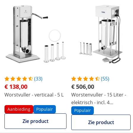
(33)
(55)
€ 138,00
€ 506,00
Worstvuller - verticaal - 5 L
Worstenvuller - 15 Liter -
elektrisch - incl. 4
Aanbieding
Populair
vulbuizen - Royal Catering
Populair
Zie product
Zie product