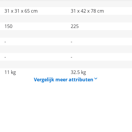
31 x 31 x 65 cm
31 x 42 x 78 cm
150
225
-
-
-
-
11 kg
32.5 kg
Vergelijk meer attributen