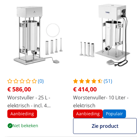
(0)
(51)
€ 586,00
€ 414,00
Worstvuller - 25 L -
Worstenvuller- 10 Liter -
elektrisch - incl. 4
elektrisch
vulbuizen - Royal Catering
Aanbieding
Aanbieding
Populair
Net bekeken
Zie product