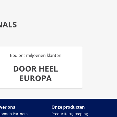
NALS
Bedient miljoenen klanten
DOOR HEEL
EUROPA
ver ons
Onze producten
xpondo Partners
Productterugroeping