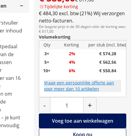
ken
Tijdelijke korting
€ 484,30 excl. btw (21%)
Wij verzorgen
netto-facturen.
rstvuller
De laagste prijs in de 30 dagen vóór de korting was:
ter inhoud
€ 617,00
Volumekorting
Qty
Korting
per stuk (incl. btw)
etpedaal
3+
2%
€ 574,28
van de
assen
5+
4%
€ 562,56
r
10+
6%
€ 550,84
er van 16
Vraag een persoonlijke offerte aan
e
voor meer dan 10 artikelen
en om
Hoeveelheid
nde
-
+
n
– je kunt
Voeg toe aan winkelwagen
envoudig
Koop nu