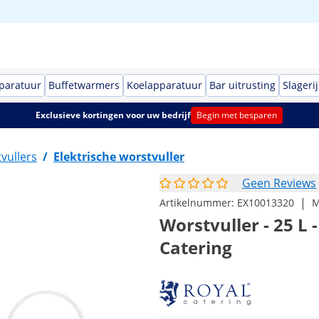
paratuur
Buffetwarmers
Koelapparatuur
Bar uitrusting
Slagerij
Exclusieve kortingen voor uw bedrijf
Begin met besparen
vullers
/
Elektrische worstvuller
Geen Reviews
|
Artikelnummer:
EX10013320
M
Worstvuller - 25 L -
Catering