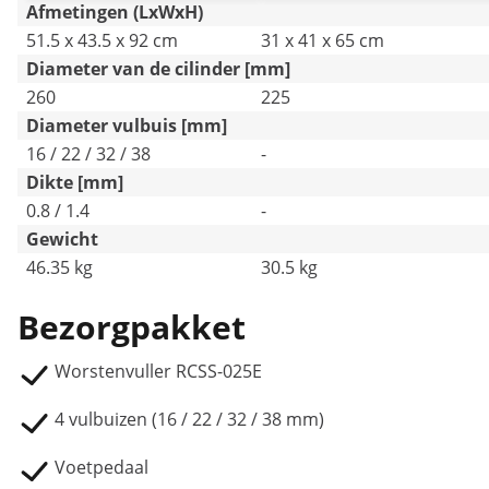
Afmetingen (LxWxH)
51.5 x 43.5 x 92 cm
31 x 41 x 65 cm
Diameter van de cilinder [mm]
260
225
Diameter vulbuis [mm]
16 / 22 / 32 / 38
-
Dikte [mm]
0.8 / 1.4
-
Gewicht
46.35 kg
30.5 kg
Bezorgpakket
Worstenvuller RCSS-025E
4 vulbuizen (16 / 22 / 32 / 38 mm)
Voetpedaal