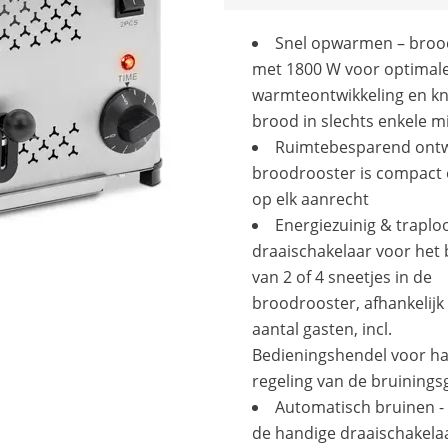
Snel opwarmen – broo
met 1800 W voor optimal
warmteontwikkeling en k
brood in slechts enkele m
Ruimtebesparend ontw
broodrooster is compact 
op elk aanrecht
Energiezuinig & traplo
draaischakelaar voor het
van 2 of 4 sneetjes in de
broodrooster, afhankelijk
aantal gasten, incl.
Bedieningshendel voor h
regeling van de bruinings
Automatisch bruinen -
de handige draaischakela