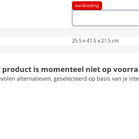
Aanbieding
25.5 x 41.5 x 21.5 cm
6
t product is momenteel niet op voorra
18 mm
volen alternatieven, geselecteerd op basis van je inte
Sneetjes toast
5.4 kg
Vergelijk meer attributen