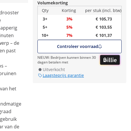
Volumekorting
Qty
Korting
per stuk (incl. btw)
drooster
3+
3%
€ 105,73
e
5+
5%
€ 103,55
napperig
inuten
10+
7%
€ 101,37
erp – de
Controleer voorraad
en past
NIEUW: Bedrijven kunnen binnen 30
dagen betalen met
os –
Uitverkocht
 bruinen
Laagsteprijs garantie
 van het
andmatige
graad
 gebruik
ar van de