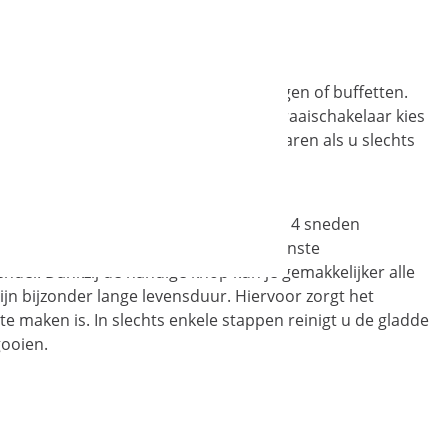
estaurants, cafés, hotels, jeugdherbergen of buffetten.
raad van je sneetjes toast. Met de draaischakelaar kies
veelheid toast bereiden en energie besparen als u slechts
te resultaat voor de bakproducten. De 4 sneden
g het proces vroegtijdig zodra de gewenste
ndel. Dankzij de handige knop kun je gemakkelijker alle
jn bijzonder lange levensduur. Hiervoor zorgt het
e maken is. In slechts enkele stappen reinigt u de gladde
ooien.