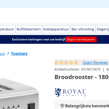
paratuur
Buffetwarmers
Koelapparatuur
Bar uitrusting
Slagerij
Exclusieve kortingen voor uw bedrijf
Begin met besparen
uur
/
Toasters
Geen Reviews
|
Artikelnummer:
EX10013479
M
Broodrooster - 180
Belangrijkste kenmer