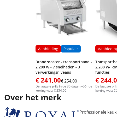
Aanbieding
Populair
Aanbiedin
Broodrooster - transportband -
Transportba
2.200 W - 7 snelheden - 3
2,200 W- Roy
verwerkingsniveaus
functies
€ 241,00
€ 244,
€ 254,00
De laagste prijs in de 30 dagen vóór de
De laagste pri
korting was: € 254,00
korting was: €
Over het merk
Professionele ke