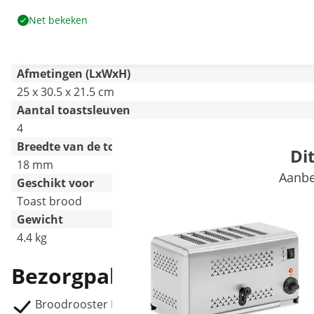
Net bekeken
Afmetingen (LxWxH)
25 x 30.5 x 21.5 cm
Aantal toastsleuven
4
Breedte van de toastsleuven
Di
18 mm
Aanbe
Geschikt voor
Toast brood
Gewicht
4.4 kg
Bezorgpakket
Broodrooster RCET-4N