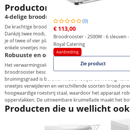
Productomschrijving
4-delige broodrooster voor professioneel g
(0)
De krachtige broodrooster van Royal Catering is ideaal vo
€ 113,00
Dankzij twee modi, een timer van 5 minuten en een handm
Broodrooster - 2500W - 6 sleuven -
je of twee of vier plakjes tegelijk bruin worden. Zo kunt 
Royal Catering
enkele sneetjes nodig heeft. De compacte gastro-toaster i
Aanbieding
Robuuste en onderhoudsvriendelijke broodro
Zie product
Het verwarmingselement van 1800 W zorgt binnen enkele 
broodrooster beschikt over een timer die je met de draai
bruiningsgraad is bereikt. Til de sneetjes eenvoudig han
sneetjes verwijderen en verschillende soorten brood prec
hoogwaardige roestvrij staal, waardoor het apparaat robu
oppervlakken. De uitneembare kruimellade maakt het bov
Producten die u wellicht ook