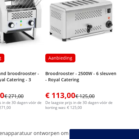
g
Aanbieding
nd broodrooster -
Broodrooster - 2500W - 6 sleuven
al Catering - 3
- Royal Catering
00
€ 113,00
€ 271,00
€ 125,00
js in de 30 dagen vóór de
De laagste prijs in de 30 dagen vóór de
 271,00
korting was: € 125,00
ukenapparatuur ontworpen om