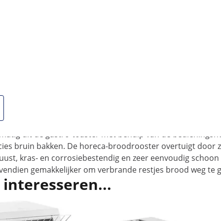
ebruik
or het bereiden van toast voor brunch of zelfbediening in r
atige bedieningshendel, bepaal je nauwkeurig de bruiningsg
u afhankelijk van het aantal gasten flexibel de gewenste hoe
s veelzijdig en kan zelfs de zwaarste uitdagingen aan.
oster van roestvrij staal
minuten voor knapperig brood en zorgt altijd voor het bes
schakelaar instelt op maximaal 5 minuten. Stop indien nodi
dmatig uit de gastro-toaster met behulp van de bedieningshe
ies bruin bakken. De horeca-broodrooster overtuigt door zi
ust, kras- en corrosiebestendig en zeer eenvoudig schoon t
endien gemakkelijker om verbrande restjes brood weg te g
 interesseren...