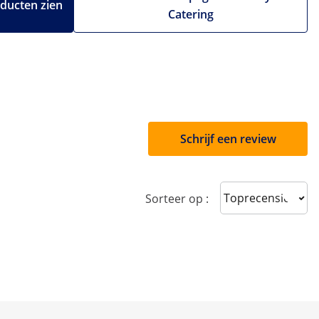
oducten zien
Catering
Schrijf een review
Sort reviews
Sorteer op :