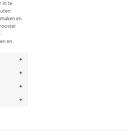
 in te
nuten
 maken en
rooster
n
ken en