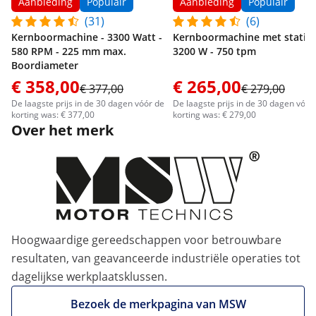
Aanbieding
Populair
Aanbieding
Populair
(31)
(6)
Kernboormachine - 3300 Watt -
Kernboormachine met statief
580 RPM - 225 mm max.
3200 W - 750 tpm
Boordiameter
€ 358,00
€ 265,00
€ 377,00
€ 279,00
De laagste prijs in de 30 dagen vóór de
De laagste prijs in de 30 dagen vóór
korting was: € 377,00
korting was: € 279,00
Over het merk
Hoogwaardige gereedschappen voor betrouwbare
resultaten, van geavanceerde industriële operaties tot
dagelijkse werkplaatsklussen.
Bezoek de merkpagina van MSW