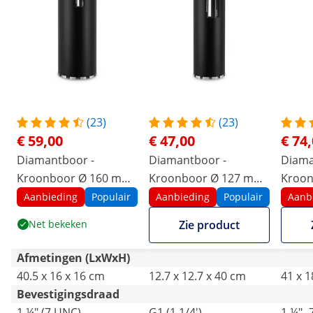
(23)
(23)
€ 59,00
€ 47,00
€ 74
Diamantboor -
Diamantboor -
Diama
Kroonboor Ø 160 mm
Kroonboor Ø 127 mm
Kroon
- 400 mm
- 400 mm
- 400
Aanbieding
Populair
Aanbieding
Populair
Aanb
Net bekeken
Zie product
Afmetingen (LxWxH)
40.5 x 16 x 16 cm
12.7 x 12.7 x 40 cm
41 x 1
Bevestigingsdraad
1 ¼" (7 UNC)
G1 (1 1/4')
1 ¼" 