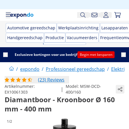
Automotive gereedschap
Werkplaatsinrichting
Lasapparaten
Handgereedschap
Productie
Vacuumeerders
Frequentieom
Exclusieve kortingen voor uw bedrijf
Begin met besparen
/
expondo
/
Professioneel gereedschap
/
Elektri
(23) Reviews
Artikelnummer:
Model:
MSW-DCD-
|
EX10061303
400/160
Diamantboor - Kroonboor Ø 160
mm - 400 mm
1/2