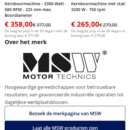
Kernboormachine - 3300 Watt -
Kernboormachine met statief
580 RPM - 225 mm max.
3200 W - 750 tpm
Boordiameter
€ 358,00
€ 265,00
€ 377,00
€ 279,00
De laagste prijs in de 30 dagen vóór de
De laagste prijs in de 30 dagen vóór
korting was: € 377,00
korting was: € 279,00
Over het merk
Hoogwaardige gereedschappen voor betrouwbare
resultaten, van geavanceerde industriële operaties tot
dagelijkse werkplaatsklussen.
Bezoek de merkpagina van MSW
Laat alle MSW producten zien