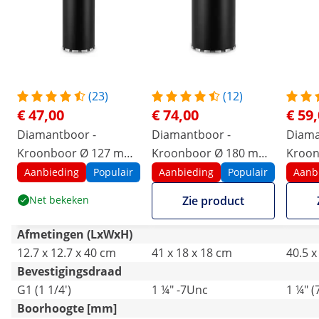
(23)
(12)
€ 47,00
€ 74,00
€ 59
Diamantboor -
Diamantboor -
Diama
Kroonboor Ø 127 mm
Kroonboor Ø 180 mm
Kroon
- 400 mm
- 400 mm
- 400
Aanbieding
Populair
Aanbieding
Populair
Aanb
Net bekeken
Zie product
Afmetingen (LxWxH)
12.7 x 12.7 x 40 cm
41 x 18 x 18 cm
40.5 x
Bevestigingsdraad
G1 (1 1/4')
1 ¼" -7Unc
1 ¼" (
Boorhoogte [mm]