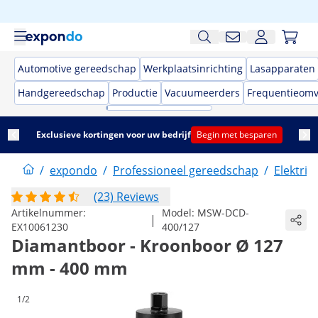
Automotive gereedschap
Werkplaatsinrichting
Lasapparaten
Handgereedschap
Productie
Vacuumeerders
Frequentieom
Exclusieve kortingen voor uw bedrijf
Begin met besparen
/
expondo
/
Professioneel gereedschap
/
Elektri
(23) Reviews
Artikelnummer:
Model:
MSW-DCD-
|
EX10061230
400/127
Diamantboor - Kroonboor Ø 127
mm - 400 mm
1/2