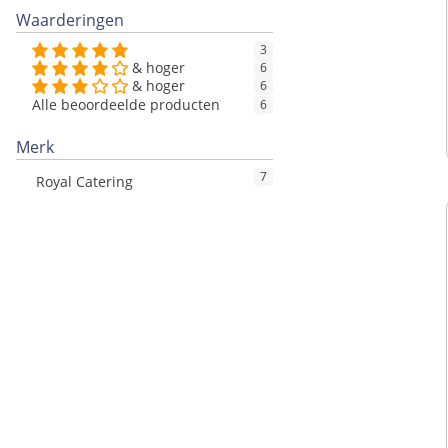
Waarderingen
3
& hoger
6
& hoger
6
Alle beoordeelde producten
6
Merk
7
Royal Catering