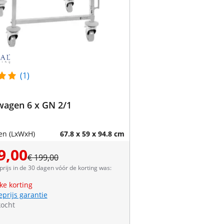
(1)
wagen 6 x GN 2/1
en (LxWxH)
67.8 x 59 x 94.8 cm
9,00
€ 199,00
prijs in de 30 dagen vóór de korting was:
jke korting
eprijs garantie
kocht