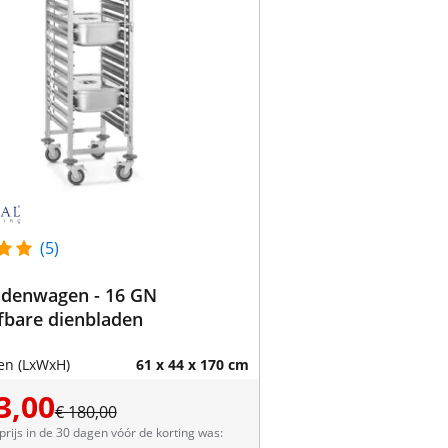
(5)
adenwagen - 16 GN
fbare dienbladen
en (LxWxH)
61 x 44 x 170 cm
3,00
€ 180,00
prijs in de 30 dagen vóór de korting was: