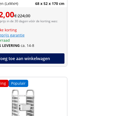
en (LxWxH)
68 x 52 x 170 cm
2,00
€ 224,00
prijs in de 30 dagen vóór de korting was:
jke korting
eprijs garantie
rraad
S LEVERING
ca. 14-8
oeg toe aan winkelwagen
ing
Populair