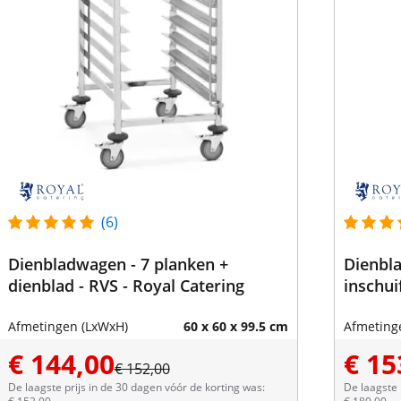
(6)
Dienbladwagen - 7 planken +
Dienbl
dienblad - RVS - Royal Catering
inschui
Afmetingen (LxWxH)
60 x 60 x 99.5 cm
Afmeting
€ 144,00
€ 15
€ 152,00
De laagste prijs in de 30 dagen vóór de korting was:
De laagste 