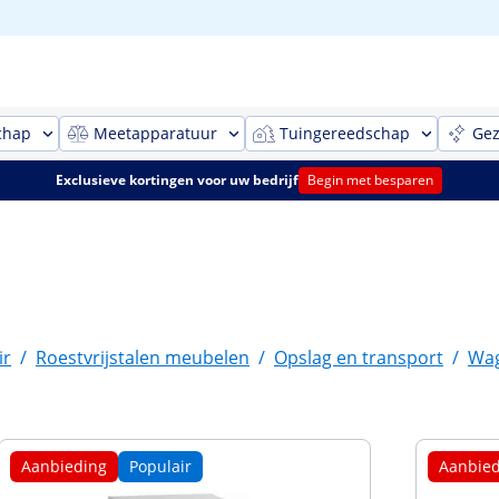
chap
Meetapparatuur
Tuingereedschap
Gez
Exclusieve kortingen voor uw bedrijf
Begin met besparen
ir
/
Roestvrijstalen meubelen
/
Opslag en transport
/
Wa
Aanbieding
Populair
Aanbied