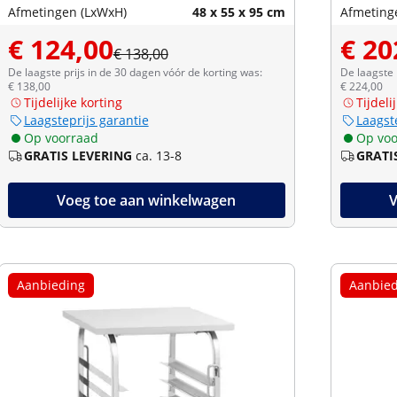
Afmetingen (LxWxH)
48 x 55 x 95 cm
Afmeting
€ 124,00
€ 20
€ 138,00
De laagste prijs in de 30 dagen vóór de korting was:
De laagste 
€ 138,00
€ 224,00
Tijdelijke korting
Tijdeli
Laagsteprijs garantie
Laagst
Op voorraad
Op voo
GRATIS LEVERING
ca. 13-8
GRATI
Voeg toe aan winkelwagen
V
Aanbieding
Aanbied