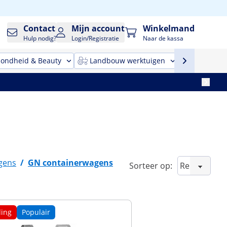
Contact
Mijn account
Winkelmand
Hulp nodig?
Login/Registratie
Naar de kassa
ondheid & Beauty
Landbouw werktuigen
Reinigin
gens
/
GN containerwagens
Sorteer op:
ing
Populair