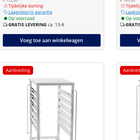
€ 152,00
€ 180,00
Tijdelijke korting
Tijdeli
Laagsteprijs garantie
Laagst
Op voorraad
Op voo
GRATIS LEVERING
ca. 13-8
GRATI
Voeg toe aan winkelwagen
V
Aanbieding
Aanbied