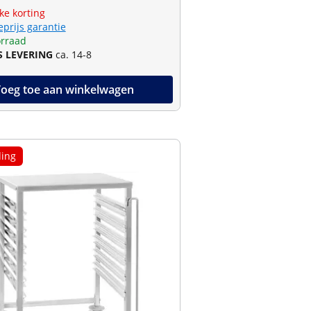
jke korting
eprijs garantie
rraad
S LEVERING
ca. 14-8
oeg toe aan winkelwagen
ing