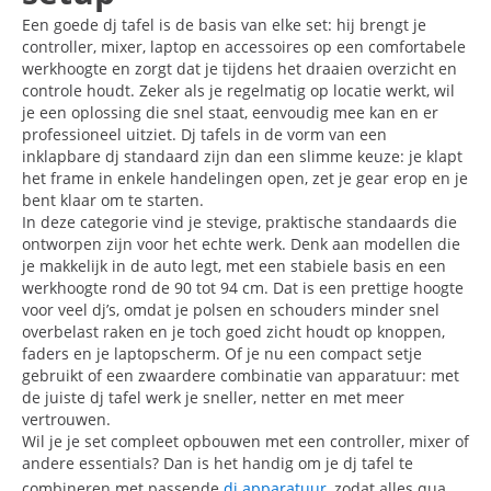
Een goede dj tafel is de basis van elke set: hij brengt je
controller, mixer, laptop en accessoires op een comfortabele
werkhoogte en zorgt dat je tijdens het draaien overzicht en
controle houdt. Zeker als je regelmatig op locatie werkt, wil
je een oplossing die snel staat, eenvoudig mee kan en er
professioneel uitziet. Dj tafels in de vorm van een
inklapbare dj standaard zijn dan een slimme keuze: je klapt
het frame in enkele handelingen open, zet je gear erop en je
bent klaar om te starten.
In deze categorie vind je stevige, praktische standaards die
ontworpen zijn voor het echte werk. Denk aan modellen die
je makkelijk in de auto legt, met een stabiele basis en een
werkhoogte rond de 90 tot 94 cm. Dat is een prettige hoogte
voor veel dj’s, omdat je polsen en schouders minder snel
overbelast raken en je toch goed zicht houdt op knoppen,
faders en je laptopscherm. Of je nu een compact setje
gebruikt of een zwaardere combinatie van apparatuur: met
de juiste dj tafel werk je sneller, netter en met meer
vertrouwen.
Wil je je set compleet opbouwen met een controller, mixer of
andere essentials? Dan is het handig om je dj tafel te
combineren met passende
dj apparatuur
, zodat alles qua