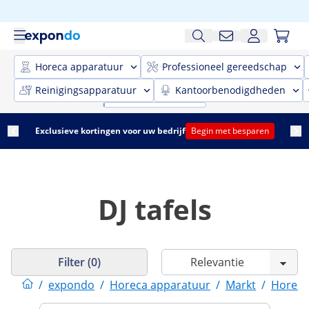
Horeca apparatuur
Professioneel gereedschap
Reinigingsapparatuur
Kantoorbenodigdheden
Exclusieve kortingen voor uw bedrijf
Begin met besparen
DJ tafels
Filter (0)
/
expondo
/
Horeca apparatuur
/
Markt
/
Horeca