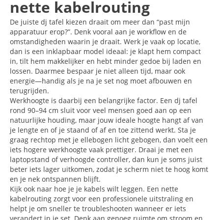
nette kabelrouting
De juiste dj tafel kiezen draait om meer dan “past mijn
apparatuur erop?”. Denk vooral aan je workflow en de
omstandigheden waarin je draait. Werk je vaak op locatie,
dan is een inklapbaar model ideaal: je klapt hem compact
in, tilt hem makkelijker en hebt minder gedoe bij laden en
lossen. Daarmee bespaar je niet alleen tijd, maar ook
energie—handig als je na je set nog moet afbouwen en
terugrijden.
Werkhoogte is daarbij een belangrijke factor. Een dj tafel
rond 90–94 cm sluit voor veel mensen goed aan op een
natuurlijke houding, maar jouw ideale hoogte hangt af van
je lengte en of je staand of af en toe zittend werkt. Sta je
graag rechtop met je ellebogen licht gebogen, dan voelt een
iets hogere werkhoogte vaak prettiger. Draai je met een
laptopstand of verhoogde controller, dan kun je soms juist
beter iets lager uitkomen, zodat je scherm niet te hoog komt
en je nek ontspannen blijft.
Kijk ook naar hoe je je kabels wilt leggen. Een nette
kabelrouting zorgt voor een professionele uitstraling en
helpt je om sneller te troubleshooten wanneer er iets
verandert in je set. Denk aan genoeg ruimte om stroom en