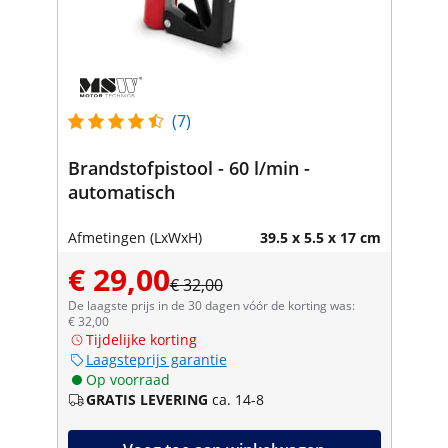
(7)
Brandstofpistool - 60 l/min -
automatisch
Afmetingen (LxWxH)
39.5 x 5.5 x 17 cm
€ 29,00
€ 32,00
De laagste prijs in de 30 dagen vóór de korting was:
€ 32,00
Tijdelijke korting
Laagsteprijs garantie
Op voorraad
GRATIS LEVERING
ca. 14-8