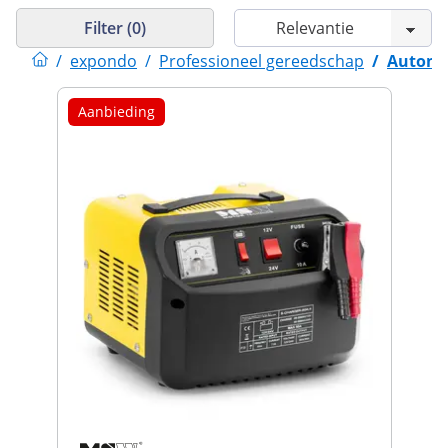
Filter (0)
/
expondo
/
Professioneel gereedschap
/
Automo
Aanbieding