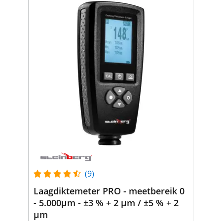
(9)
Laagdiktemeter PRO - meetbereik 0
- 5.000μm - ±3 % + 2 μm / ±5 % + 2
μm