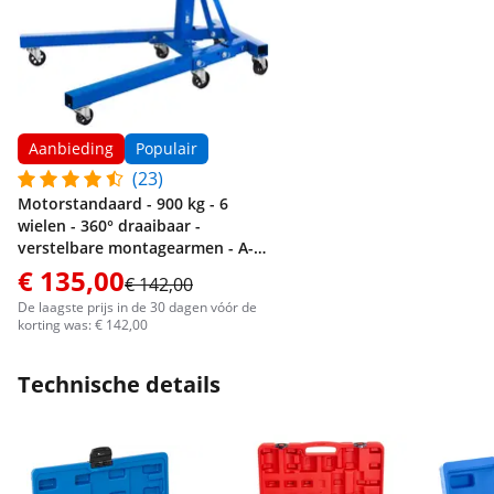
Aanbieding
Populair
(23)
Motorstandaard - 900 kg - 6
wielen - 360° draaibaar -
verstelbare montagearmen - A-
vormige basis
€ 135,00
€ 142,00
De laagste prijs in de 30 dagen vóór de
korting was: € 142,00
Technische details