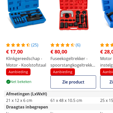
(25)
(6)
€ 17,00
€ 80,00
€ 28,
Klinkgereedschap -
Fuseekogeltrekker -
Motor
Motor - Koolstofstaal
spoorstangkogeltrekker
instel
- kogelgewrichttrekker -
Citroe
Aanbieding
Aanbieding
Aanbi
voor transporters, pick-
1.0 / 1
Net bekeken
Zie product
Z
ups, vans of SUV's - 21-
delig
Afmetingen (LxWxH)
21 x 12 x 6 cm
61 x 48 x 10.5 cm
25 x 1
Draagtas inbegrepen