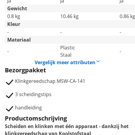
Ja
Ja
Ja
Gewicht
0.8 kg
10.46 kg
0.86 k
Kleur
-
-
-
Materiaal
Plastic
-
-
Staal
Vergelijk meer attributen
Bezorgpakket
Klinkgereedschap MSW-CA-141
3 scheidingstips
handleiding
Productomschrijving
Scheiden en klinken met één apparaat - dankzij het
klinkgereedschap van Koolstofstaal