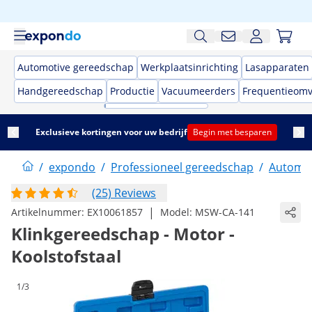
Automotive gereedschap
Werkplaatsinrichting
Lasapparaten
Handgereedschap
Productie
Vacuumeerders
Frequentieom
Exclusieve kortingen voor uw bedrijf
Begin met besparen
/
expondo
/
Professioneel gereedschap
/
Automot
(25) Reviews
|
Artikelnummer:
EX10061857
Model:
MSW-CA-141
Klinkgereedschap - Motor -
Koolstofstaal
1/3