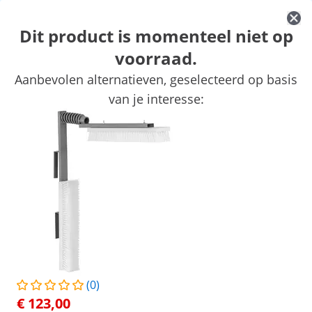
Dit product is momenteel niet op
voorraad.
Pelletpers
Plukmachines
Broedmachines
Dierverzorgingspr
Aanbevolen alternatieven, geselecteerd op basis
Benodigdheden voor huisdieren
Automatische voerdispenser
van je interesse:
Exclusieve kortingen voor uw bedrijf
Begin met besparen
Producten die u wellicht ook interesseren...
Buitenvolière - 122 x 178 x
Legnest - 4 vakken -
195 cm - aluminium
gegalvaniseerd staal - pot
€ 296,00
€ 117,00
/
expondo
/
Landbouw werktuigen
/
Dierverzorg
(0)
Geen
Wees de eerste om dit product
€ 123,00
te beoordelen
Reviews