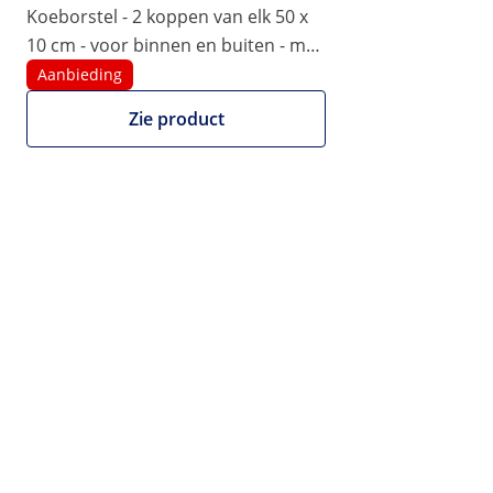
Koeborstel - 2 koppen van elk 50 x
|
Artikelnummer:
EX10280598
Model:
WIE-KB-02
10 cm - voor binnen en buiten - met
Koeborstel - 99 x Ø 55 cm - voor
veer
Aanbieding
binnen en buiten
Zie product
1/3