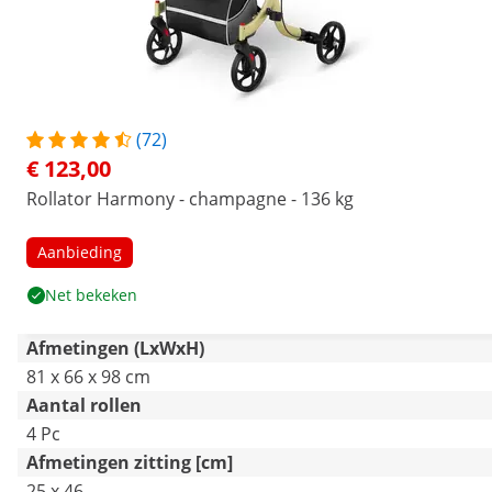
(72)
€ 123,00
Rollator Harmony - champagne - 136 kg
Aanbieding
Net bekeken
Afmetingen (LxWxH)
81 x 66 x 98 cm
Aantal rollen
4 Pc
Afmetingen zitting [cm]
25 x 46