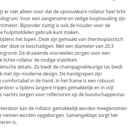
 er niet alleen voor dat de opvouwbare rollator heel licht
kilogram. Voor een aangename en veilige loophouding zijn
timeter. Bijzonder nuttig is ook de houder voor de
de hulpmiddelen gebruik kunt maken.
 tijdens het lopen. Deze zijn gemaakt van thermoplastisch
onder deze te beschadigen. Met een diameter van 20,3
dergrond. De draaiende voorwielen zorgen voor een
ichte rollator de nodige stabiliteit.
ktische details. Zo biedt de champagnekleurige tas biedt
uk met zijn moderne design. De handgrepen zijn
comfortabel in de hand. In het frame is een robuust
oor u tijdens langere tripjes gemakkelijk en in stijl
 's nachts zorgen voor reflectoren op de boodschappentas
t. Hierdoor kan de rollator gemakkelijk worden meegenomen
in te nemen worden opgeborgen. Samengeklapt zorgt het
teren is.