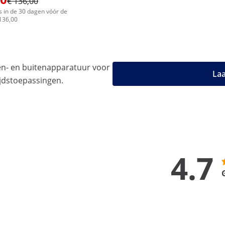
€ 136,00
js in de 30 dagen vóór de
 136,00
n- en buitenapparatuur voor
Laa
tijdstoepassingen.
4.7