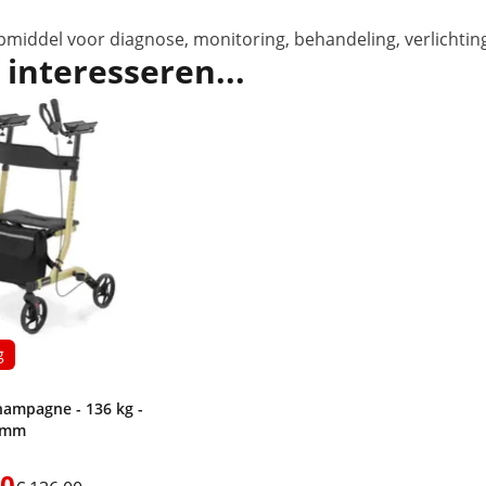
pmiddel voor diagnose, monitoring, behandeling, verlichtin
 interesseren...
g
Champagne - 136 kg -
0 mm
00