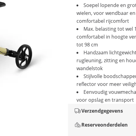
Soepel lopende en gro
wielen, voor wendbaar en
comfortabel rijcomfort
Max. belasting tot wel 
comfortabel in hoogte ve
tot 98 cm
Handzaam lichtgewich
rugleuning, zitting en ho
wandelstok
Stijlvolle boodschapp
reflector voor meer veilig
Eenvoudig vouwmech
voor opslag en transport
Verzendgegevens
Reserveonderdelen