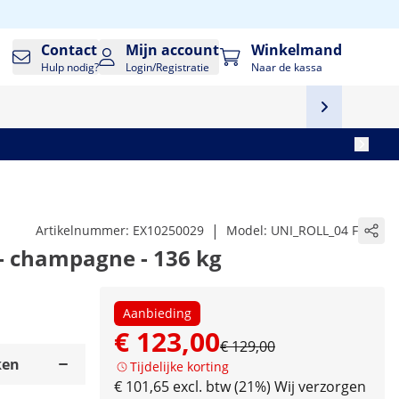
Contact
Mijn account
Winkelmand
Hulp nodig?
Login/Registratie
Naar de kassa
|
Artikelnummer:
EX10250029
Model:
UNI_ROLL_04 F
- champagne - 136 kg
Aanbieding
€ 123,00
€ 129,00
ken
Tijdelijke korting
€ 101,65 excl. btw (21%)
Wij verzorgen