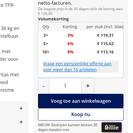
netto-facturen.
te TPR-
De laagste prijs in de 30 dagen vóór de korting was:
€ 129,00
Volumekorting
Qty
Korting
per stuk (incl. btw)
136 kg en
3+
3%
€ 119,31
rstelbaar
5+
6%
€ 115,62
t met
10+
8%
€ 113,16
uder voor
Vraag een persoonlijke offerte aan
voor meer dan 10 artikelen
entas met
Hoeveelheid
heid
-
+
anisme
Voeg toe aan winkelwagen
Koop nu
NIEUW: Bedrijven kunnen binnen 30
dagen betalen met