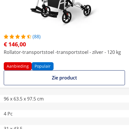
(88)
€ 146,00
Rollator-transportstoel -transportstoel - zilver - 120 kg
Aanbieding
Populair
Zie product
96 x 63.5 x 97.5 cm
4 Pc
31 x 43,5