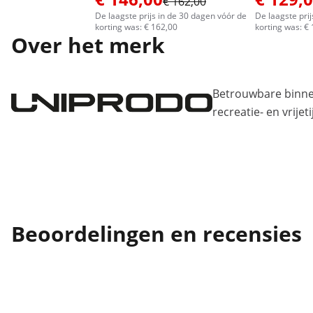
€ 162,00
De laagste prijs in de 30 dagen vóór de
De laagste pri
korting was: € 162,00
korting was: €
Over het merk
Betrouwbare binne
recreatie- en vrije
Beoordelingen en recensies