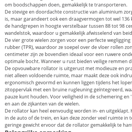
om boodschappen doen, gemakkelijk te transporteren.
De stevige en doordachte constructie van aluminium zorgt
is, maar garandeert ook een draagvermogen tot wel 136 
de handgrepen in hoogte verstelbaar tussen 88 tot 98 cen
wandelstok, waardoor u gemakkelijk afwisselend van bei
De vier grote wielen zorgen voor een perfecte wegligging
rubber (TPR), waardoor ze soepel over de vloer rollen z
centimeter zijn ze bovendien ideaal voor een ruwere on
optimale bocht. Wanneer u rust bieden veilige remmen de l
De opvouwbare rollator is uitgerust met modieuze en pra
niet alleen voldoende ruimte, maar maakt deze ook indr
ergonomisch gevormd en kunnen liggen tijdens het lopen 
zitoppervlak met een bruine rugleuning geïntegreerd, waard
pauze kunt houden. Voor veiligheid in de schemering en
en aan de zijkanten van de wielen.
De rollator kan heel eenvoudig worden in- en uitgeklap
in de auto of de trein, en kan deze zonder veel ruimte 
geringe gewicht ervoor dat de rollator gemakkelijk te han