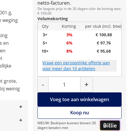
netto-facturen.
De laagste prijs in de 30 dagen vóór de korting was:
001 g,
€ 109,00
Volumekorting
e weging
Qty
Korting
per stuk (incl. btw)
3+
3%
€ 100,88
king
s en
5+
6%
€ 97,76
ten
10+
8%
€ 95,68
et
Vraag een persoonlijke offerte aan
lijke
voor meer dan 10 artikelen
Hoeveelheid
t grote,
-
+
bij weinig
Voeg toe aan winkelwagen
Koop nu
NIEUW: Bedrijven kunnen binnen 30
dagen betalen met