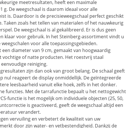
wkeurige meetresultaten, heeft een maximale
1 g. De weegschaal is daarom ideaal voor alle
t is. Daardoor is de precisieweegschaal perfect geschikt
. Taken zoals het tellen van materialen of het nauwkeurig
pel. De weegschaal is al gekalibreerd. Er is dus geen
 klaar voor gebruik. In het Steinberg-assortiment vindt u
e weegschalen voor alle toepassingsgebieden.
t een diameter van 9 cm, gemaakt van hoogwaardig
 vochtige of natte producten. Het roestvrij staal
eenvoudige reiniging.
gresultaten zijn dan ook van groot belang. De schaal geeft
 op nul reageert de display onmiddellijk. De geïntegreerde
ere leesbaarheid vanuit elke hoek, zelfs in het donker.
he functies. Met de tarrafunctie bepaalt u het nettogewicht
-functie is het mogelijk om individuele objecten (25, 50,
ntcorrectie is geactiveerd, geeft de weegschaal altijd een
eratuur verandert.
n vervuiling en verbetert de kwaliteit van uw
erkt door zijn water- en vetbestendigheid. Dankzij de