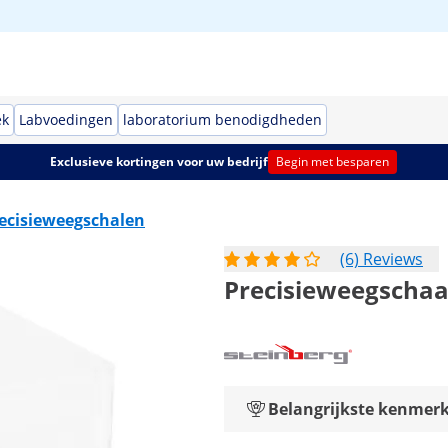
ek
Labvoedingen
laboratorium benodigdheden
Exclusieve kortingen voor uw bedrijf
Begin met besparen
ecisieweegschalen
(6) Reviews
Precisieweegschaal 
Belangrijkste kenmer