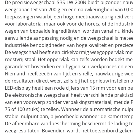
De precisieweegschaal SBS-LW-200N biedt bijzonder nau
weegcapaciteit van 200 g en een nauwkeurigheid van 0,00
toepassingen waarbij een hoge meetnauwkeurigheid vereis
voor laboratoria, maar ook voor de horeca of de industrie
wegen van bepaalde ingrediënten, worden vanaf nu kinders
aanvullende aanpassing nodig en de weegschaal is meteen
industriële benodigdheden van hoge kwaliteit en preciez
De weegschaal heeft een cirkelvormig weegoppervlak me
roestvrij staal. Het oppervlak kan zelfs worden bedekt met
garandeert bovendien een hygiënisch werkproces en een 
Niemand heeft zeeën van tijd, en snelle, nauwkeurige wee
de resultaten direct weer, zelfs bij het opnieuw instellen
LED-display heeft een rode cijfers van 15 mm voor een bet
De elektronische weegschaal heeft verschillende praktisc
van een voorwerp zonder verpakkingsmateriaal, met de PCS
75 of 100 stuks) te tellen. Wanneer de automatische nulpu
stabiel nulpunt aan, bijvoorbeeld wanneer de kamertemp
De afneembare windbescherming beschermt de lading tege
weegresultaten. Bovendien wordt het toetsenbord gekenm