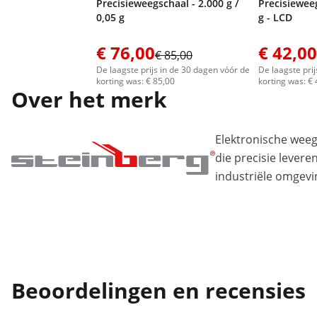
Precisieweegschaal - 2.000 g /
Precisieweeg
0,05 g
g - LCD
€ 76,00
€ 42,00
€ 85,00
De laagste prijs in de 30 dagen vóór de
De laagste pri
korting was: € 85,00
korting was: €
Over het merk
Elektronische wee
die precisie levere
industriële omgevi
Beoordelingen en recensies