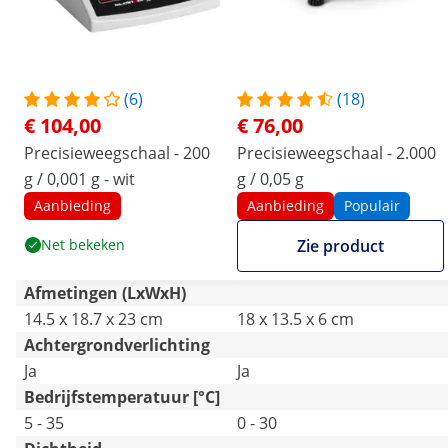
(6)
(18)
€ 104,00
€ 76,00
Precisieweegschaal - 200
Precisieweegschaal - 2.000
g / 0,001 g - wit
g / 0,05 g
Aanbieding
Aanbieding
Populair
Net bekeken
Zie product
Afmetingen (LxWxH)
14.5 x 18.7 x 23 cm
18 x 13.5 x 6 cm
Achtergrondverlichting
Ja
Ja
Bedrijfstemperatuur [°C]
5 - 35
0 - 30