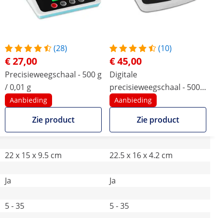
(28)
(10)
€ 27,00
€ 45,00
Precisieweegschaal - 500 g
Digitale
/ 0,01 g
precisieweegschaal - 500g
/ 0,01g - Basic
Aanbieding
Aanbieding
Zie product
Zie product
22 x 15 x 9.5 cm
22.5 x 16 x 4.2 cm
Ja
Ja
5 - 35
5 - 35