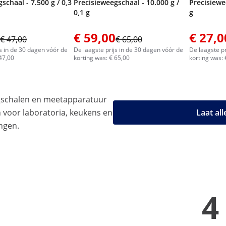
schaal - 7.500 g / 0,3
Precisieweegschaal - 10.000 g /
Precisiewe
0,1 g
g
€ 59,00
€ 27,0
€ 47,00
€ 65,00
js in de 30 dagen vóór de
De laagste prijs in de 30 dagen vóór de
De laagste pr
 47,00
korting was: € 65,00
korting was: 
gschalen en meetapparatuur
n voor laboratoria, keukens en
Laat al
ngen.
4