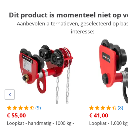
Dit product is momenteel niet op 
Aanbevolen alternatieven, geselecteerd op bas
Automotive gereedschap
Werkplaatsinrichting
Lasapparaten
interesse:
Handgereedschap
Productie
Vacuumeerders
Frequentieom
Exclusieve kortingen voor uw bedrijf
Begin met besparen
Producten die u wellicht ook interesseren...
Loopkat - handmatig - 1000
Loopkat - 1.000 kg -
kg - ketting van 3 m
Flensgebied 75-110 mm
€ 55,00
€ 41,00
(9)
(8)
/
expondo
/
Professioneel gereedschap
/
Lieren e
€ 55,00
€ 41,00
Geen
Wees de eerste om dit product
Loopkat - handmatig - 1000 kg -
Loopkat - 1.000 kg
te beoordelen
Reviews