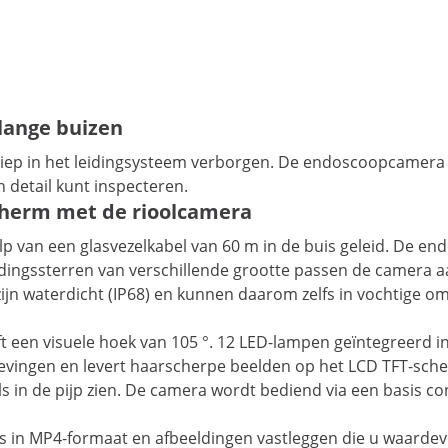
 lange buizen
diep in het leidingsysteem verborgen. De endoscoopcamera 
n detail kunt inspecteren.
scherm met de rioolcamera
van een glasvezelkabel van 60 m in de buis geleid. De end
dingssterren van verschillende grootte passen de camera a
ijn waterdicht (IP68) en kunnen daarom zelfs in vochtige o
t een visuele hoek van 105 °. 12 LED-lampen geïntegreerd i
gevingen en levert haarscherpe beelden op het LCD TFT-scher
ails in de pijp zien. De camera wordt bediend via een basis 
s in MP4-formaat en afbeeldingen vastleggen die u waardevo