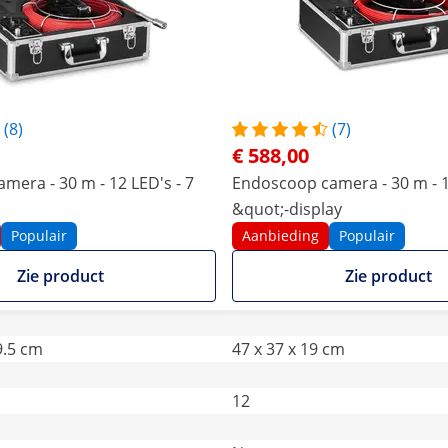
(8)
(7)
€ 588,00
era - 30 m - 12 LED's - 7
Endoscoop camera - 30 m - 1
&quot;-display
Populair
Aanbieding
Populair
Zie product
Zie product
9.5 cm
47 x 37 x 19 cm
12