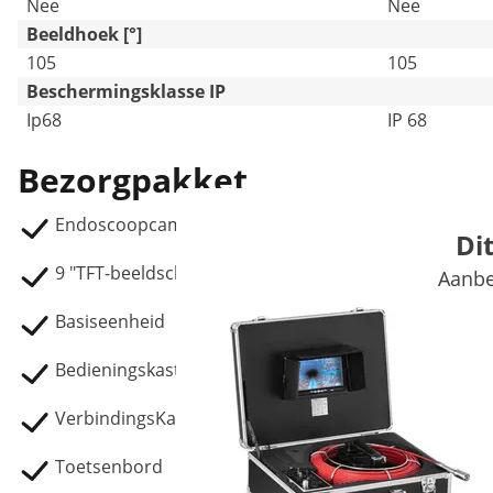
Nee
Nee
Beeldhoek [°]
105
105
Beschermingsklasse IP
Ip68
IP 68
Bezorgpakket
Endoscoopcamera SBS-EC-670
Di
9 "TFT-beeldscherm
Aanbe
Basiseenheid
Bedieningskast
VerbindingsKabel
Toetsenbord