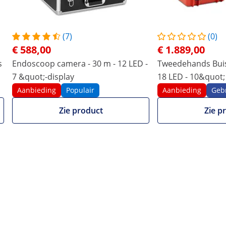
(7)
(0)
€ 588,00
€ 1.889,00
s
Endoscoop camera - 30 m - 12 LED -
Tweedehands Buis
7 &quot;-display
18 LED - 10&quot;
Aanbieding
Populair
Aanbieding
Gebr
Zie product
Zie p