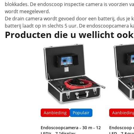
blokkades. De endoscoop inspectie camera is voorzien va
wordt meegeleverd.
De drain camera wordt gevoed door een batterij, dus je 
batterij laadt op in slechts 5 uur. De endoscoopcamera k
Producten die u wellicht ook
Aanbieding
Populair
Aanbiedin
Endoscoopcamera - 30 m - 12
Endoscoop c
LED's - 7 "display
LED - 7 &quo