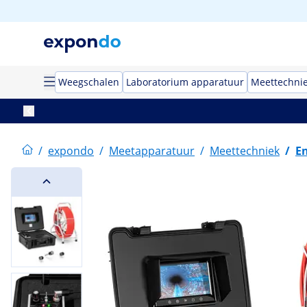
Weegschalen
Laboratorium apparatuur
Meettechni
/
expondo
/
Meetapparatuur
/
Meettechniek
/
E