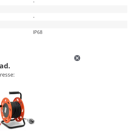
-
-
IP68
ad.
resse: