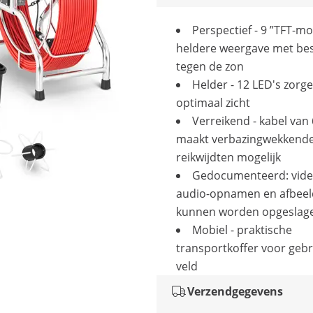
Perspectief - 9 ”TFT-m
heldere weergave met be
tegen de zon
Helder - 12 LED's zorg
optimaal zicht
Verreikend - kabel van
maakt verbazingwekkend
reikwijdten mogelijk
Gedocumenteerd: vide
audio-opnamen en afbeel
kunnen worden opgeslag
Mobiel - praktische
transportkoffer voor gebr
veld
Verzendgegevens