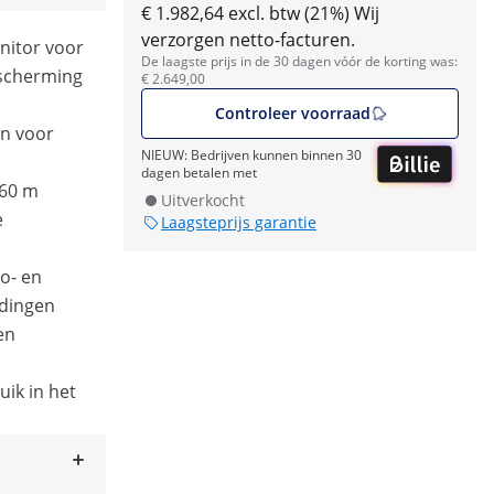
€ 1.982,64 excl. btw (21%)
Wij
verzorgen netto-facturen.
onitor voor
De laagste prijs in de 30 dagen vóór de korting was:
scherming
€ 2.649,00
Controleer voorraad
en voor
NIEUW: Bedrijven kunnen binnen 30
dagen betalen met
 60 m
Uitverkocht
e
Laagsteprijs garantie
o- en
dingen
en
uik in het