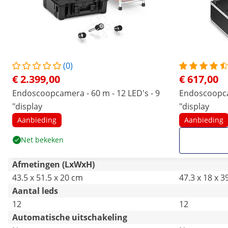
(0)
€ 2.399,00
€ 617,00
Endoscoopcamera - 60 m - 12 LED's - 9
Endoscoopcam
"display
"display
Aanbieding
Aanbieding
Net bekeken
Afmetingen (LxWxH)
43.5 x 51.5 x 20 cm
47.3 x 18 x 3
Aantal leds
12
12
Automatische uitschakeling