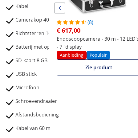
Kabel
Camerakop 40 mm
(8)
€ 617,00
Richtsterren 100, 140, 220 mm
Endoscoopcamera - 30 m - 12 LED'
Batterij met oplader
- 7 "display
Aanbieding
Populair
SD-kaart 8 GB
Zie product
USB stick
Microfoon
Schroevendraaier
Afstandsbediening
Kabel van 60 m