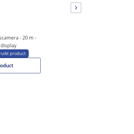
camera - 20 m -
 display
uikt product
roduct