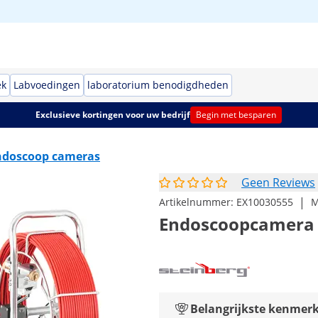
ek
Labvoedingen
laboratorium benodigdheden
Exclusieve kortingen voor uw bedrijf
Begin met besparen
ndoscoop cameras
Geen Reviews
|
Artikelnummer:
EX10030555
M
Endoscoopcamera - 
Belangrijkste kenmer