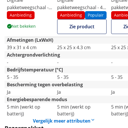
Digitale
Digitale
Digitale
pakketweegschaal -
pakketweegschaal - 40
pakketw
200 kg / 100 g - Basic
kg / 1 g - Basic - Extern
kg / 2 g
Aanbieding
Aanbieding
Populair
Aanbie
- Extern LCD display
display
LCD dis
Net bekeken
Zie product
Zi
Afmetingen (LxWxH)
39 x 31 x 4 cm
25 x 25 x 4.3 cm
25 x 25 
Achtergrondverlichting
-
-
-
Bedrijfstemperatuur [°C]
5 - 35
5 - 35
5 - 35
Bescherming tegen overbelasting
Ja
Ja
Ja
Energiebesparende modus
5 min (werkt op
5 min (werkt op
5 min (
batterij)
batterij)
batterij
Vergelijk meer attributen