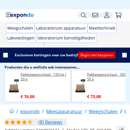
Weegschalen
Laboratorium apparatuur
Meettechniek
Labvoedingen
laboratorium benodigdheden
Exclusieve kortingen voor uw bedrijf
Begin met besparen
Producten die u wellicht ook interesseren...
Pakketweegschaal - 150 kg /
Pakketweegschaal - 300 kg
20 g
50 g
€ 76,00
€ 73,00
/
expondo
/
Meetapparatuur
/
Weegschalen
/
Pa
(8) Reviews