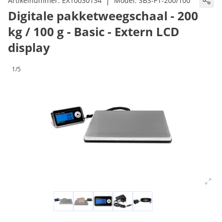
|
Artikelnummer:
EX10030134
Model:
SBS-PT-200/100
Digitale pakketweegschaal - 200
kg / 100 g - Basic - Extern LCD
display
1/5