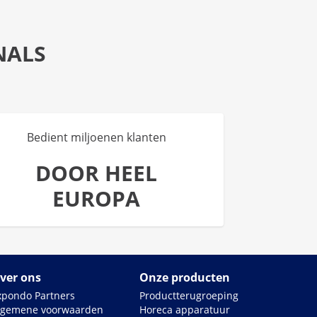
NALS
Bedient miljoenen klanten
DOOR HEEL
EUROPA
ver ons
Onze producten
xpondo Partners
Productterugroeping
lgemene voorwaarden
Horeca apparatuur