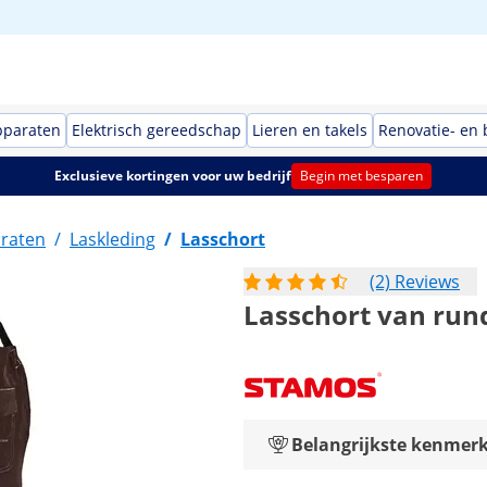
pparaten
Elektrisch gereedschap
Lieren en takels
Renovatie- en
Exclusieve kortingen voor uw bedrijf
Begin met besparen
raten
/
Laskleding
/
Lasschort
(2) Reviews
Lasschort van rund
Belangrijkste kenmer