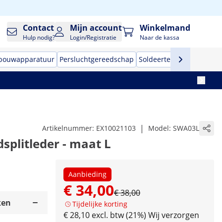
Contact
Mijn account
Winkelmand
Hulp nodig?
Login/Registratie
Naar de kassa
 bouwapparatuur
Persluchtgereedschap
Soldeertechniek
Handge
|
Artikelnummer:
EX10021103
Model:
SWA03L
splitleder - maat L
Aanbieding
€ 34,00
€ 38,00
ken
Tijdelijke korting
€ 28,10 excl. btw (21%)
Wij verzorgen