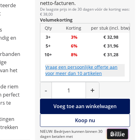
netto-facturen.
cteerde
De laagste prijs in de 30 dagen vóór de korting was:
t
€ 38,00
Volumekorting
Qty
Korting
per stuk (incl. btw)
s
3+
3%
€ 32,98
ndig en
5+
6%
€ 31,96
erbanden
10+
8%
€ 31,28
ige
Vraag een persoonlijke offerte aan
 van het
voor meer dan 10 artikelen
Hoeveelheid
n de riem
-
+
 perfect
rs te
Voeg toe aan winkelwagen
itingen
Koop nu
ntrekken
NIEUW: Bedrijven kunnen binnen 30
dagen betalen met