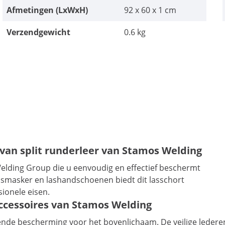
Afmetingen (LxWxH)
92 x 60 x 1 cm
Verzendgewicht
0.6 kg
van split runderleer van Stamos Welding
elding Group die u eenvoudig en effectief beschermt
asmasker en lashandschoenen biedt dit lasschort
ionele eisen.
ccessoires van Stamos Welding
ende bescherming voor het bovenlichaam. De veilige ledere