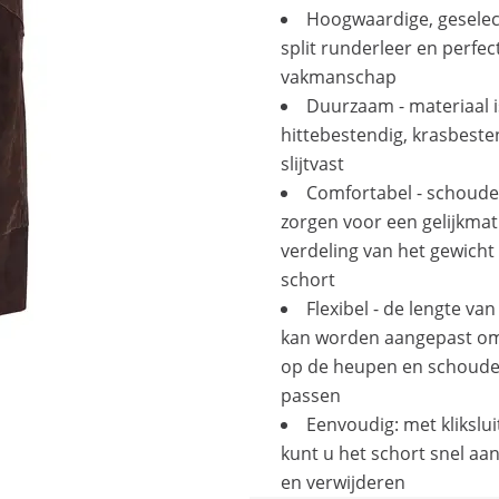
Hoogwaardige, gesele
split runderleer en perfec
vakmanschap
Duurzaam - materiaal i
hittebestendig, krasbeste
slijtvast
Comfortabel - schoud
zorgen voor een gelijkmat
verdeling van het gewicht
schort
Flexibel - de lengte va
kan worden aangepast om
op de heupen en schoude
passen
Eenvoudig: met klikslu
kunt u het schort snel aa
en verwijderen