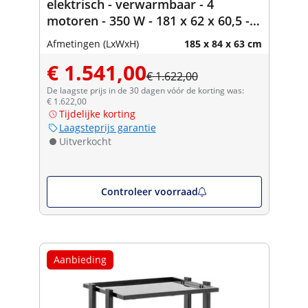
elektrisch - verwarmbaar - 4
motoren - 350 W - 181 x 62 x 60,5 -
80,5 cm - 200 kg - wit/goud
Afmetingen (LxWxH)
185 x 84 x 63 cm
€ 1.541,00
€ 1.622,00
De laagste prijs in de 30 dagen vóór de korting was:
€ 1.622,00
Tijdelijke korting
Laagsteprijs garantie
Uitverkocht
Controleer voorraad
Aanbieding