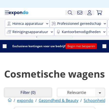
Horeca apparatuur
Professioneel gereedschap
Reinigingsapparatuur
Kantoorbenodigdheden
Exclusieve kortingen voor uw bedrijf
Begin met besparen
Cosmetische wagens
Filter (0)
/
expondo
/
Gezondheid & Beauty
/
Schoonheids