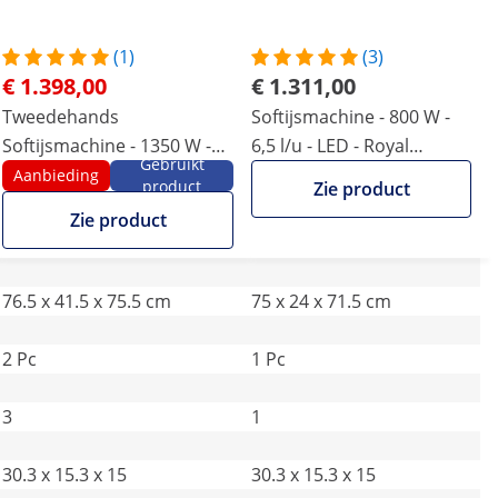
(1)
(3)
€ 1.398,00
€ 1.311,00
Tweedehands
Softijsmachine - 800 W -
Softijsmachine - 1350 W -
6,5 l/u - LED - Royal
Gebruikt
16 l/u - LED - 3 smaken -
Catering
Aanbieding
product
Zie product
Royal Catering
Zie product
76.5 x 41.5 x 75.5 cm
75 x 24 x 71.5 cm
2 Pc
1 Pc
3
1
30.3 x 15.3 x 15
30.3 x 15.3 x 15