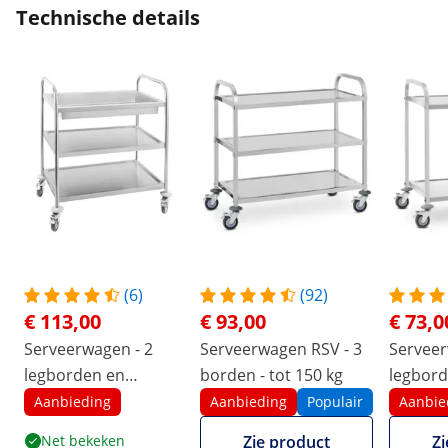
Technische details
(6)
(92)
€ 113,00
€ 93,00
€ 73,0
Serveerwagen - 2
Serveerwagen RSV - 3
Serveer
legborden en
borden - tot 150 kg
legbord
afruimbak - tot 500
- 2 re
Aanbieding
Aanbieding
Populair
Aanbie
kg - ronde buis
Net bekeken
Zie product
Zi