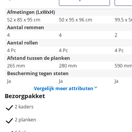
Afmetingen (LxWxH)
52 x 85 x 95 cm
50 x 95 x 96 cm
99.5 x 5
Aantal remmen
4
4
2
Aantal rollen
4 Pc
4 Pc
4 Pc
Afstand tussen de planken
265 mm
280 mm
590 m
Bescherming tegen stoten
Ja
Ja
Ja
Vergelijk meer attributen
Bezorgpakket
2 kaders
2 planken