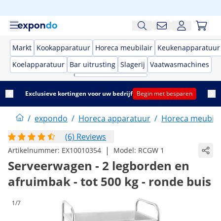
Markt
Kookapparatuur
Horeca meubilair
Keukenapparatuur
Koelapparatuur
Bar uitrusting
Slagerij
Vaatwasmachines
Exclusieve kortingen voor uw bedrijf
Begin met besparen
/
expondo
/
Horeca apparatuur
/
Horeca meubila
(6) Reviews
|
Artikelnummer:
EX10010354
Model:
RCGW 1
Serveerwagen - 2 legborden en
afruimbak - tot 500 kg - ronde buis
1/7