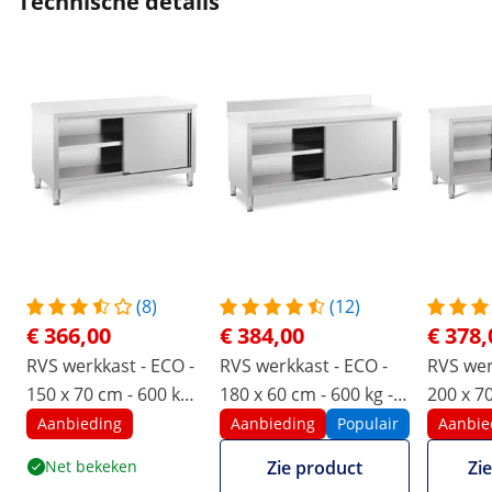
Technische details
(8)
(12)
€ 366,00
€ 384,00
€ 378,
RVS werkkast - ECO -
RVS werkkast - ECO -
RVS wer
150 x 70 cm - 600 kg -
180 x 60 cm - 600 kg -
200 x 70
Royal Catering
achterwand - Royal
Royal C
Aanbieding
Aanbieding
Populair
Aanbie
Catering
Net bekeken
Zie product
Zi