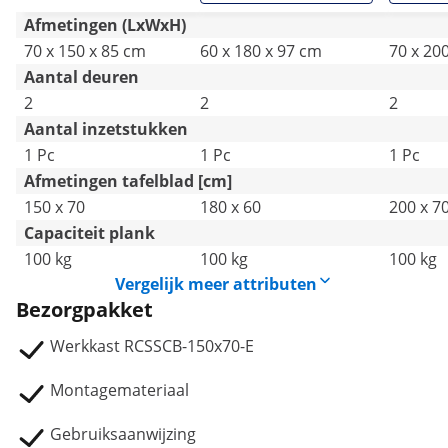
Afmetingen (LxWxH)
70 x 150 x 85 cm
60 x 180 x 97 cm
70 x 20
Aantal deuren
2
2
2
Aantal inzetstukken
1 Pc
1 Pc
1 Pc
Afmetingen tafelblad [cm]
150 x 70
180 x 60
200 x 7
Capaciteit plank
100 kg
100 kg
100 kg
Vergelijk meer attributen
Bezorgpakket
Werkkast RCSSCB-150x70-E
Montagemateriaal
Gebruiksaanwijzing