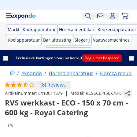
Markt
Kookapparatuur
Horeca meubilair
Keukenapparatuur
Koelapparatuur
Bar uitrusting
Slagerij
Vaatwasmachines
Exclusieve kortingen voor uw bedrijf
Begin met besparen
/
expondo
/
Horeca apparatuur
/
Horeca meubila
(8) Reviews
|
Artikelnummer:
EX10011679
Model:
RCSSCB-150X70-E
RVS werkkast - ECO - 150 x 70 cm -
600 kg - Royal Catering
1/6