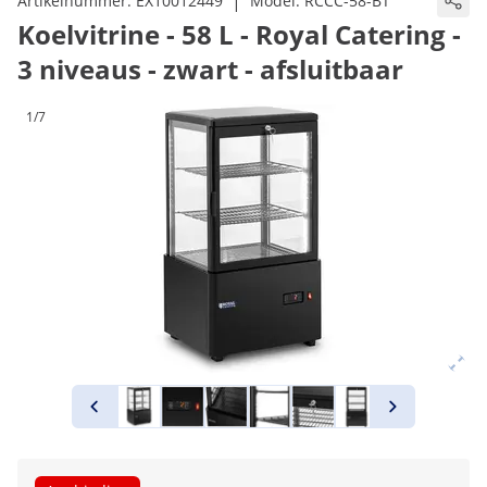
|
Artikelnummer:
EX10012449
Model:
RCCC-58-BT
Koelvitrine - 58 L - Royal Catering -
3 niveaus - zwart - afsluitbaar
1/7