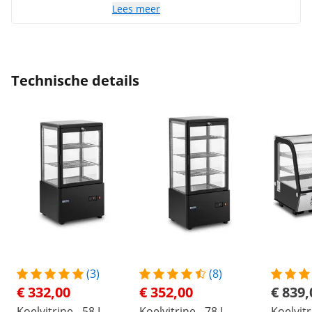
Lees meer
Technische details
(3)
(8)
€ 332,00
€ 352,00
€ 839,
Koelvitrine - 58 L -
Koelvitrine - 78 L -
Koelvitr