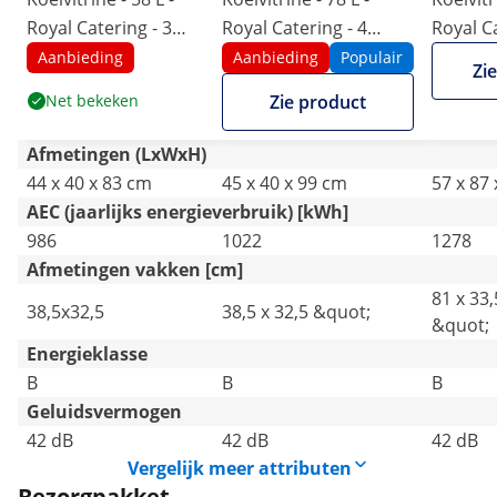
Royal Catering - 3
Royal Catering - 4
Royal Ca
niveaus - zwart -
niveaus - zwart -
niveaus 
Aanbieding
Aanbieding
Populair
Zi
afsluitbaar
afsluitbaar
staal
Net bekeken
Zie product
Afmetingen (LxWxH)
44 x 40 x 83 cm
45 x 40 x 99 cm
57 x 87
AEC (jaarlijks energieverbruik) [kWh]
986
1022
1278
Afmetingen vakken [cm]
81 x 33,
38,5x32,5
38,5 x 32,5 &quot;
&quot;
Energieklasse
B
B
B
Geluidsvermogen
42 dB
42 dB
42 dB
Vergelijk meer attributen
Bezorgpakket