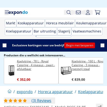
Markt
Kookapparatuur
Horeca meubilair
Keukenapparatuur
Koelapparatuur
Bar uitrusting
Slagerij
Vaatwasmachines
Exclusieve kortingen voor uw bedrijf
Begin met besparen
Producten die u wellicht ook interesseren...
Koelvitrine - 78 L - Royal
Koelvitrine - 160 L - Royal
Catering - 4 niveaus - zwart -
Catering - 3 niveaus -
afsluitbaar
roestvrij staal
€ 352,00
€ 839,00
/
expondo
/
Horeca apparatuur
/
Koelapparatuur
(3) Reviews