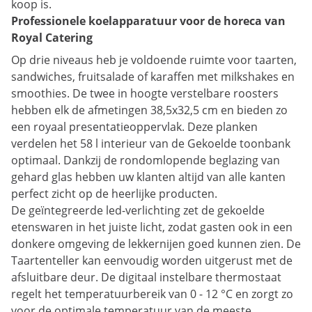
koop is.
Professionele koelapparatuur voor de horeca van
Royal Catering
Op drie niveaus heb je voldoende ruimte voor taarten,
sandwiches, fruitsalade of karaffen met milkshakes en
smoothies. De twee in hoogte verstelbare roosters
hebben elk de afmetingen 38,5x32,5 cm en bieden zo
een royaal presentatieoppervlak. Deze planken
verdelen het 58 l interieur van de Gekoelde toonbank
optimaal. Dankzij de rondomlopende beglazing van
gehard glas hebben uw klanten altijd van alle kanten
perfect zicht op de heerlijke producten.
De geïntegreerde led-verlichting zet de gekoelde
etenswaren in het juiste licht, zodat gasten ook in een
donkere omgeving de lekkernijen goed kunnen zien. De
Taartenteller kan eenvoudig worden uitgerust met de
afsluitbare deur. De digitaal instelbare thermostaat
regelt het temperatuurbereik van 0 - 12 °C en zorgt zo
voor de optimale temperatuur van de meeste