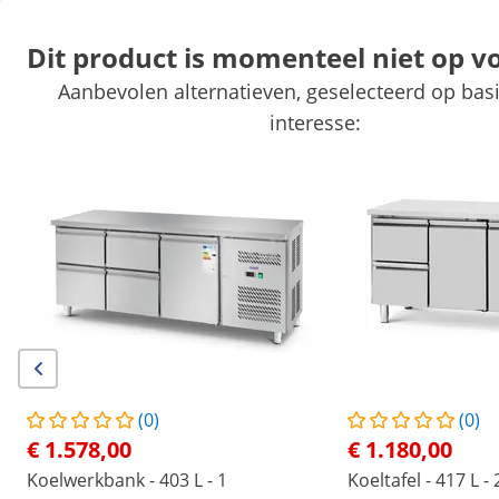
Dit product is momenteel niet op v
Aanbevolen alternatieven, geselecteerd op basi
Markt
Kookapparatuur
Horeca meubilair
Keukenapparatuur
interesse:
Koelapparatuur
Bar uitrusting
Slagerij
Vaatwasmachines
Exclusieve kortingen voor uw bedrijf
Begin met besparen
/
expondo
/
Horeca apparatuur
/
Koelapparatuur
Geen
Wees de eerste om dit product
te beoordelen
Reviews
|
Artikelnummer:
EX10013284
Model:
RCRB-6DR420
Koeltafel op wielen - 410 l - 6 laden
(0)
(0)
- 179,5 x 70 cm - Klasse B - RVS -
€ 1.578,00
€ 1.180,00
Royal Catering
Koelwerkbank - 403 L - 1
Koeltafel - 417 L -