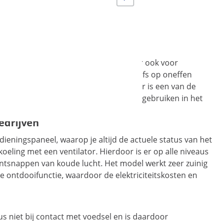
-
schikt voor restaurants en hotels, maar ook voor
 over vier robuuste zwenkwielen die zelfs op oneffen
 staat. De grote inhoud van 360 liter is een van de
mechanisme maakt het gemakkelijker te gebruiken in het
edrijven
edieningspaneel, waarop je altijd de actuele status van het
oeling met een ventilator. Hierdoor is er op alle niveaus
ntsnappen van koude lucht. Het model werkt zeer zuinig
he ontdooifunctie, waardoor de elektriciteitskosten en
dus niet bij contact met voedsel en is daardoor