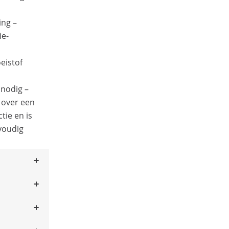
ing –
ie-
oeistof
nodig –
 over een
tie en is
nvoudig