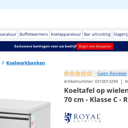
paratuur
Buffetwarmers
Koelapparatuur
Bar uitrusting
Slagerij
Exclusieve kortingen voor uw bedrijf
Begin met besparen
/
Koelwerkbanken
Geen Reviews
|
Artikelnummer:
EX10013290
M
Koeltafel op wielen
70 cm - Klasse C - 