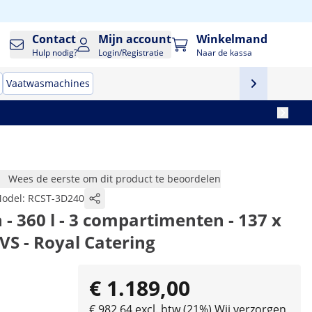
Contact
Mijn account
Winkelmand
Hulp nodig?
Login/Registratie
Naar de kassa
Vaatwasmachines
Wees de eerste om dit product te beoordelen
odel:
RCST-3D240
 - 360 l - 3 compartimenten - 137 x
RVS - Royal Catering
€ 1.189,00
€ 982,64 excl. btw (21%)
Wij verzorgen