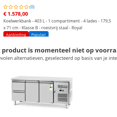
(0)
€ 1.578,00
Koelwerkbank - 403 L - 1 compartiment - 4 lades - 179,5
x 71 cm - Klasse B - roestvrij staal - Royal
Aanbieding
Populair
Zie product
t product is momenteel niet op voorra
volen alternatieven, geselecteerd op basis van je inte
179.5 x 70 x 84 cm
2
1 Pc
4 Pc