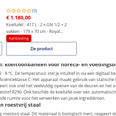
1156
Vergelijk meer attributen
(0)
€ 1.180,00
van Royal Catering
Koeltafel - 417 L - 2 x GN 1/2 + 2
vakken - 179 x 70 cm - Royal
een snelle verwerking. Het professionele koelapparaat is ge
l
Catering
Aanbieding
is bijzonder eenvoudig te verplaatsen. Het apparaat beschikt
wielen blokkeren zodra de koeltoonbank op de gewenste plek
Zie product
d vind je drie ruime vakken. Het zachte openings- en sluit
ij hebt.
n: koeltoonbanken voor horeca- en voedingsb
 8 °C. De temperatuur stel je intuïtief in via een digitaal b
iciëntieklasse C. Het apparaat maakt gebruik van statische k
ert ook snel het veelvuldig openen van de deuren en het o
loeistof R290. Ook beschikt de koeltafel over een automatisc
de ruimte voor het verwerken van jouw ingrediënten.
 roestvrij staal
oestvrij staal. Dit materiaal is biologisch inert, reageert 