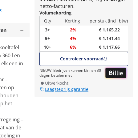
netto-facturen.
ie
Volumekorting
Qty
Korting
per stuk (incl. btw)
ken
3+
2%
€ 1.165,22
5+
4%
€ 1.141,44
koeltafel
10+
6%
€ 1.117,66
 360 l en
Controleer voorraad
elk een in
NIEUW: Bedrijven kunnen binnen 30
dagen betalen met
r -
Uitverkocht
ren op
Laagsteprijs garantie
n houden
op het
regeling –
at van de
koeling in