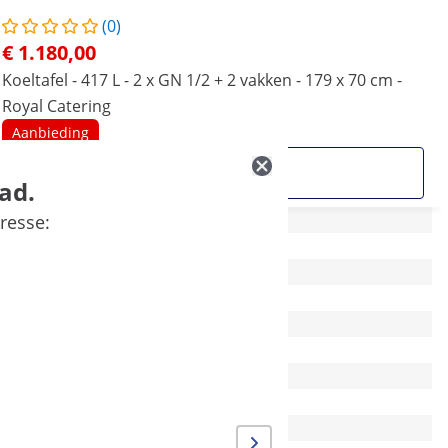
(0)
€ 1.180,00
Koeltafel - 417 L - 2 x GN 1/2 + 2 vakken - 179 x 70 cm -
Royal Catering
Aanbieding
Zie product
ad.
resse:
179 x 70 x 86 cm
-
-
-