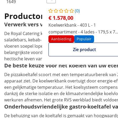
1649
(0)
Productomschrijving
€ 1.578,00
Verwerk vers voedsel op de pizzakoeltafel 
Koelwerkbank - 403 L - 1
compartiment - 4 lades - 179,5 x 71
De Royal Catering koeltafel zorgt voor vers voedsel voor 
cm - Klasse B - roestvrij staal - Roya
Aanbieding
Populair
saladebars, kebab- en falafelwinkels. De gastrokoeltafel 
vloeren soepel lopen. Met twee parkeerremmen kunt u de 
Zie product
belangrijkste voordelen van dit model. Onder het werkbla
hectische leven van alledag, vooral als je je handen niet vr
De beste keuze voor het koelen van uw ete
De pizzakoeltafel scoort met een temperatuurbereik van 2 -
apparaat ziet. De koelwerkbank overtuigt door energie-eff
een gelijkmatige temperatuur. Het koelsysteem compense
dankzij de sterke isolatie en de klimaatvriendelijke koelv
werkuren afnemen. Het grote RVS werkblad biedt voldoen
Onderhoudsvriendelijke gastro-koeltafel van
De behuizing van de koeltafel is gemaakt van hoogwaardig r