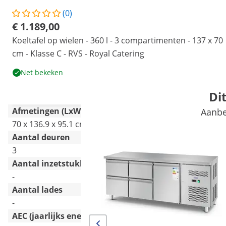
(0)
€ 1.189,00
Koeltafel op wielen - 360 l - 3 compartimenten - 137 x 70
cm - Klasse C - RVS - Royal Catering
Net bekeken
Di
Afmetingen (LxWxH)
Aanbe
70 x 136.9 x 95.1 cm
Aantal deuren
3
Aantal inzetstukken
-
Aantal lades
-
AEC (jaarlijks energieverbruik) [kWh]