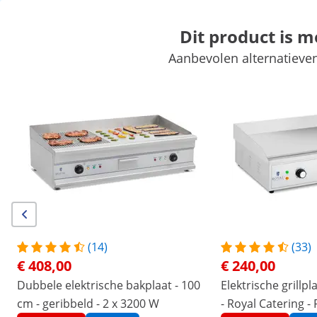
Dit product is 
Aanbevolen alternatieven
Markt
Kookapparatuur
Horeca meubilair
Keukenapparatuur
Koelapparatuur
Bar uitrusting
Slagerij
Vaatwasmachines
Exclusieve kortingen voor uw bedrijf
Begin met besparen
/
expondo
/
Horeca apparatuur
/
Kookapparatuu
(12) Reviews
|
Artikelnummer:
EX10011175
Model:
RCG-60GB
Elektrische grillplaat - dubbel - 60
(14)
(33)
cm - glad en geribbeld - 6.400 W
€ 408,00
€ 240,00
Dubbele elektrische bakplaat - 100
Elektrische grillp
1/6
cm - geribbeld - 2 x 3200 W
- Royal Catering - 