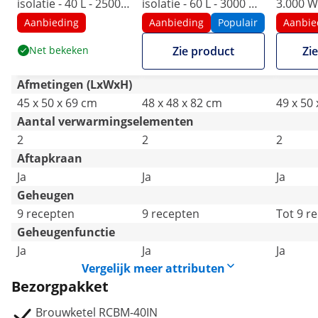
isolatie - 40 L - 2500
isolatie - 60 L - 3000 W
3.000 W
W - 10 - 100 °C - RVS -
- 10 - 100 °C - RVS - LCD
Aanbieding
Aanbieding
Populair
Aanbie
LCD display - Timer
display - Timer
Net bekeken
Zie product
Zi
Afmetingen (LxWxH)
45 x 50 x 69 cm
48 x 48 x 82 cm
49 x 50
Aantal verwarmingselementen
2
2
2
Aftapkraan
Ja
Ja
Ja
Geheugen
9 recepten
9 recepten
Tot 9 r
Geheugenfunctie
Ja
Ja
Ja
Vergelijk meer attributen
Bezorgpakket
Brouwketel RCBM-40IN