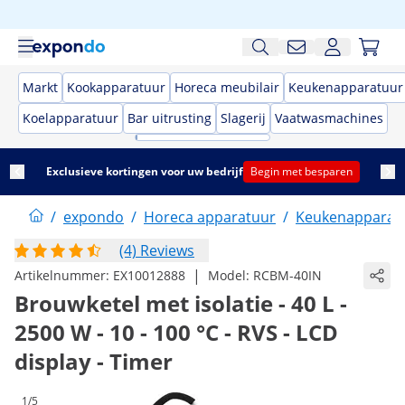
Markt
Kookapparatuur
Horeca meubilair
Keukenapparatuur
Koelapparatuur
Bar uitrusting
Slagerij
Vaatwasmachines
Exclusieve kortingen voor uw bedrijf
Begin met besparen
/
expondo
/
Horeca apparatuur
/
Keukenapparat
(4) Reviews
|
Artikelnummer:
EX10012888
Model:
RCBM-40IN
Brouwketel met isolatie - 40 L -
2500 W - 10 - 100 °C - RVS - LCD
display - Timer
1/5