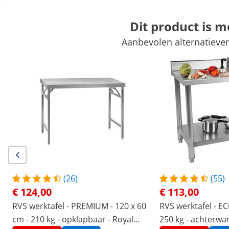
Dit product is 
Aanbevolen alternatieven
Markt
Kookapparatuur
Horeca meubilair
Keukenapparatuur
Koelapparatuur
Bar uitrusting
Slagerij
Vaatwasmachines
Exclusieve kortingen voor uw bedrijf
Begin met besparen
/
expondo
/
Horeca apparatuur
/
Horeca meubila
Geen
Wees de eerste om dit product
te beoordelen
Reviews
|
Artikelnummer:
EX10013467
Model:
RCSBW-4
(26)
(55)
Barwerktafel - roestvrij staal - 150
€ 124,00
€ 113,00
x 60 x 115 cm - Royal Catering
RVS werktafel - PREMIUM - 120 x 60
RVS werktafel - EC
cm - 210 kg - opklapbaar - Royal
250 kg - achterwa
1/8