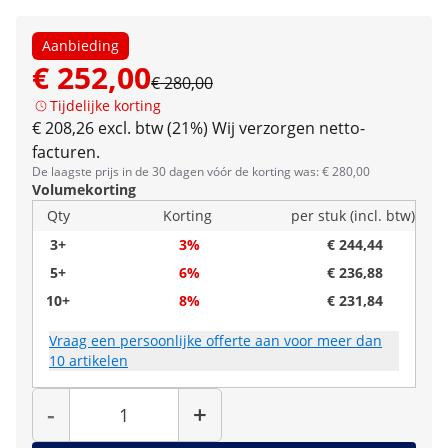
Aanbieding
€ 252,00
€ 280,00
Tijdelijke korting
€ 208,26 excl. btw (21%)
Wij verzorgen netto-
facturen.
De laagste prijs in de 30 dagen vóór de korting was: € 280,00
Volumekorting
Qty
Korting
per stuk (incl. btw)
3+
3%
€ 244,44
5+
6%
€ 236,88
10+
8%
€ 231,84
Vraag een persoonlijke offerte aan voor meer dan
10 artikelen
Hoeveelheid
-
+