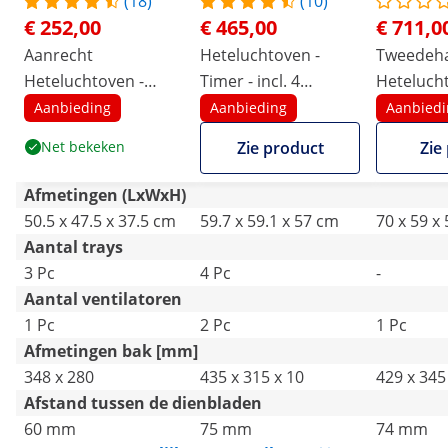
(18)
(10)
€ 252,00
€ 465,00
€ 711,0
Aanrecht
Heteluchtoven -
Tweedeh
Heteluchtoven -
Timer - incl. 4
Hetelucht
2.150 W - incl. 3
bakplaten
W - stoo
Aanbieding
Aanbieding
Aanbiedi
rekken
grillfuncti
Net bekeken
Zie product
Zie
bakplate
Afmetingen (LxWxH)
50.5 x 47.5 x 37.5 cm
59.7 x 59.1 x 57 cm
70 x 59 x
Aantal trays
3 Pc
4 Pc
-
Aantal ventilatoren
1 Pc
2 Pc
1 Pc
Afmetingen bak [mm]
348 x 280
435 x 315 x 10
429 x 345 
Afstand tussen de dienbladen
60 mm
75 mm
74 mm