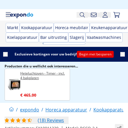
Markt
Kookapparatuur
Horeca meubilair
Keukenapparatuur
Koelapparatuur
Bar uitrusting
Slagerij
Vaatwasmachines
Exclusieve kortingen voor uw bedrijf
Begin met besparen
Producten die u wellicht ook interesseren...
Heteluchtoven - Timer - incl.
4 bakplaten
€ 465,00
/
expondo
/
Horeca apparatuur
/
Kookapparatuu
(18) Reviews