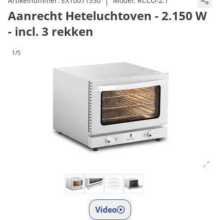
|
Artikelnummer:
EX10011330
Model:
RCCO-2.1
Aanrecht Heteluchtoven - 2.150 W
- incl. 3 rekken
1/5
Video