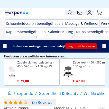
Schoonheidssalon benodigdheden
Massage & Wellness
Werk
Kappersbenodigdheden
Saloninrichting
Tattoo benodigdhed
Exclusieve kortingen voor uw bedrijf
Begin met besparen
Producten die u wellicht ook interesseren...
Zadelkruk met rugleuning -
Zadelkruk - 450 - 580 mm 
450- 590 mm - 150 kg - Wit
150 kg - Grijs
€ 71,00
€ 47,00
/
expondo
/
Gezondheid & Beauty
/
Werkkrukken
(2) Reviews
Artikelnummer:
Model:
PHYSA COMO