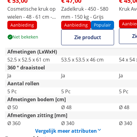
€ 53,00
€ 47,00
€ 45,0
Cosmetische kruk op
Zadelkruk - 450 - 580
Kruk Av
wielen - 48 - 61 cm -
mm - 150 kg - Grijs
Aanbie
120 kg - zwart
Aanbieding
Aanbieding
Populair
Zi
Net bekeken
Zie product
Afmetingen (LxWxH)
52.5 x 52.5 x 61 cm
53.5 x 53.5 x 46 cm
54 x 54
360 ° draaistoel
Ja
Ja
Ja
Aantal rollen
5 Pc
5 Pc
5 Pc
Afmetingen bodem [cm]
Ø 50
Ø 48
Ø 48
Afmetingen zitting [mm]
Ø 360
Ø 340
Ø 340
Vergelijk meer attributen