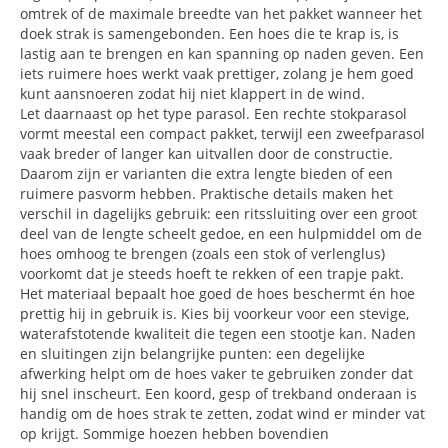
omtrek of de maximale breedte van het pakket wanneer het
doek strak is samengebonden. Een hoes die te krap is, is
lastig aan te brengen en kan spanning op naden geven. Een
iets ruimere hoes werkt vaak prettiger, zolang je hem goed
kunt aansnoeren zodat hij niet klappert in de wind.
Let daarnaast op het type parasol. Een rechte stokparasol
vormt meestal een compact pakket, terwijl een zweefparasol
vaak breder of langer kan uitvallen door de constructie.
Daarom zijn er varianten die extra lengte bieden of een
ruimere pasvorm hebben. Praktische details maken het
verschil in dagelijks gebruik: een ritssluiting over een groot
deel van de lengte scheelt gedoe, en een hulpmiddel om de
hoes omhoog te brengen (zoals een stok of verlenglus)
voorkomt dat je steeds hoeft te rekken of een trapje pakt.
Het materiaal bepaalt hoe goed de hoes beschermt én hoe
prettig hij in gebruik is. Kies bij voorkeur voor een stevige,
waterafstotende kwaliteit die tegen een stootje kan. Naden
en sluitingen zijn belangrijke punten: een degelijke
afwerking helpt om de hoes vaker te gebruiken zonder dat
hij snel inscheurt. Een koord, gesp of trekband onderaan is
handig om de hoes strak te zetten, zodat wind er minder vat
op krijgt. Sommige hoezen hebben bovendien