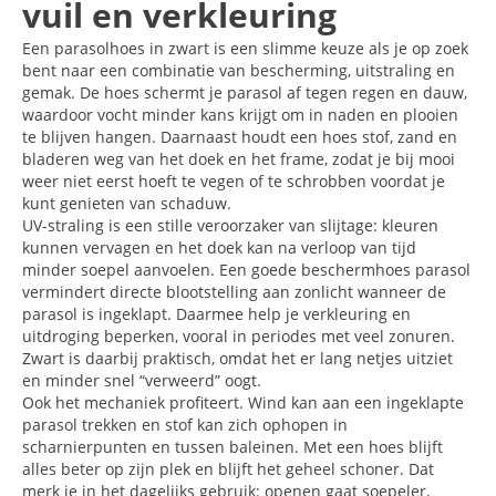
vuil en verkleuring
Een parasolhoes in zwart is een slimme keuze als je op zoek
bent naar een combinatie van bescherming, uitstraling en
gemak. De hoes schermt je parasol af tegen regen en dauw,
waardoor vocht minder kans krijgt om in naden en plooien
te blijven hangen. Daarnaast houdt een hoes stof, zand en
bladeren weg van het doek en het frame, zodat je bij mooi
weer niet eerst hoeft te vegen of te schrobben voordat je
kunt genieten van schaduw.
UV-straling is een stille veroorzaker van slijtage: kleuren
kunnen vervagen en het doek kan na verloop van tijd
minder soepel aanvoelen. Een goede beschermhoes parasol
vermindert directe blootstelling aan zonlicht wanneer de
parasol is ingeklapt. Daarmee help je verkleuring en
uitdroging beperken, vooral in periodes met veel zonuren.
Zwart is daarbij praktisch, omdat het er lang netjes uitziet
en minder snel “verweerd” oogt.
Ook het mechaniek profiteert. Wind kan aan een ingeklapte
parasol trekken en stof kan zich ophopen in
scharnierpunten en tussen baleinen. Met een hoes blijft
alles beter op zijn plek en blijft het geheel schoner. Dat
merk je in het dagelijks gebruik: openen gaat soepeler,