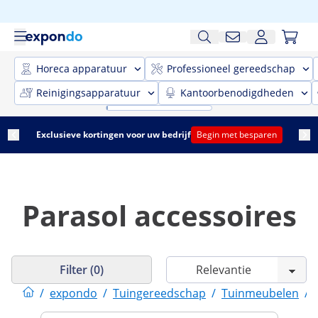
Horeca apparatuur
Professioneel gereedschap
Reinigingsapparatuur
Kantoorbenodigdheden
Exclusieve kortingen voor uw bedrijf
Begin met besparen
Parasol accessoires
Filter (0)
/
expondo
/
Tuingereedschap
/
Tuinmeubelen
/