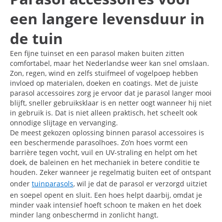
een langere levensduur in
de tuin
Een fijne tuinset en een parasol maken buiten zitten
comfortabel, maar het Nederlandse weer kan snel omslaan.
Zon, regen, wind en zelfs stuifmeel of vogelpoep hebben
invloed op materialen, doeken en coatings. Met de juiste
parasol accessoires zorg je ervoor dat je parasol langer mooi
blijft, sneller gebruiksklaar is en netter oogt wanneer hij niet
in gebruik is. Dat is niet alleen praktisch, het scheelt ook
onnodige slijtage en vervanging.
De meest gekozen oplossing binnen parasol accessoires is
een beschermende parasolhoes. Zo’n hoes vormt een
barrière tegen vocht, vuil en UV-straling en helpt om het
doek, de baleinen en het mechaniek in betere conditie te
houden. Zeker wanneer je regelmatig buiten eet of ontspant
onder
tuinparasols
, wil je dat de parasol er verzorgd uitziet
en soepel opent en sluit. Een hoes helpt daarbij, omdat je
minder vaak intensief hoeft schoon te maken en het doek
minder lang onbeschermd in zonlicht hangt.