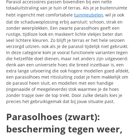
Parasol accessoires passen bovendien bij een nette
totaaluitstraling van je tuin of terras. Als je je buitenruimte
hebt ingericht met comfortabele
tuinmeubelen
, wil je ook
dat de schaduwoplossing erbij aansluit: schoon, strak en
zonder weerplekken. Een zwarte parasolhoes geeft een
rustige, tijdloze look en maskeert lichte vlekjes beter dan
veel lichtere kleuren. Zo blijft je terras er het hele seizoen
verzorgd uitzien, ook als je de parasol tijdelijk niet gebruikt.
In deze categorie kom je vooral functionele varianten tegen
die hetzelfde doel dienen, maar net anders zijn uitgevoerd:
denk aan een universele hoes die breed inzetbaar is, een
extra lange uitvoering die ook hogere modellen goed afdekt,
een parasolhoes met ritssluiting zodat je hem makkelijk om
de parasol heen sluit, en modellen met een handige
(ingenaaide of meegeleverde) stok waarmee je de hoes
zonder trapje over de top trekt. Door zulke details kies je
precies het gebruiksgemak dat bij jouw situatie past.
Parasolhoes (zwart):
bescherming tegen weer,