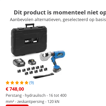
Dit product is momenteel niet o
Aanbevolen alternatieven, geselecteerd op basis 
Automotive gereedschap
Werkplaatsinrichting
Lasapparaten
Handgereedschap
Productie
Vacuumeerders
Frequentieom
Exclusieve kortingen voor uw bedrijf
Begin met besparen
Producten die u wellicht ook interesseren...
Ratel kabelschaar
Laminaatsnijder - handma
- dikte: 16 mm - hoekmeter
330 mm
€ 92,00
€ 145,00
(9)
€ 748,00
/
expondo
/
Professioneel gereedschap
/
Handge
Perstang - hydraulisch - 16 tot 400
(1) Review
mm² - zeskantpersing - 120 kN