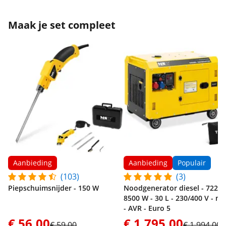
Maak je set compleet
Aanbieding
Aanbieding
Populair
(103)
(3)
Piepschuimsnijder - 150 W
Noodgenerator diesel - 7220 
8500 W - 30 L - 230/400 V - mo
- AVR - Euro 5
€ 56,00
€ 1.795,00
€ 59,00
€ 1.994,00