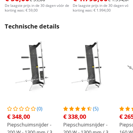
De laagste prijs in de 30 dagen vóór de
De laagste prijs in de 30 dagen vóór
korting was: € 59,00
korting was: € 1.994,00
Technische details
(0)
(5)
€ 348,00
€ 338,00
€ 26
Piepschuimsnijder -
Piepschuimsnijder -
Pieps
200 W - 1300 mm / 350
200 W - 1300 mm / 350
160 W