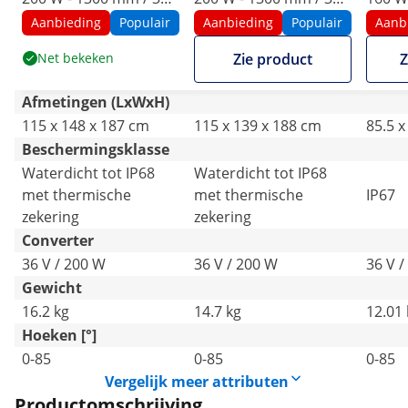
mm - basis - steunvlak
mm
350 
Aanbieding
Populair
Aanbieding
Populair
Aanb
Net bekeken
Zie product
Z
Afmetingen (LxWxH)
115 x 148 x 187 cm
115 x 139 x 188 cm
85.5 x
Beschermingsklasse
Waterdicht tot IP68
Waterdicht tot IP68
met thermische
met thermische
IP67
zekering
zekering
Converter
36 V / 200 W
36 V / 200 W
36 V /
Gewicht
16.2 kg
14.7 kg
12.01 
Hoeken [°]
0-85
0-85
0-85
Vergelijk meer attributen
Productomschrijving