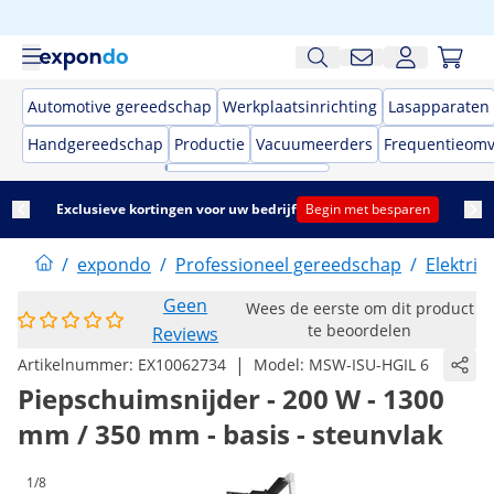
Automotive gereedschap
Werkplaatsinrichting
Lasapparaten
Handgereedschap
Productie
Vacuumeerders
Frequentieom
Exclusieve kortingen voor uw bedrijf
Begin met besparen
/
expondo
/
Professioneel gereedschap
/
Elektri
Geen
Wees de eerste om dit product
te beoordelen
Reviews
|
Artikelnummer:
EX10062734
Model:
MSW-ISU-HGIL 6
Piepschuimsnijder - 200 W - 1300
mm / 350 mm - basis - steunvlak
1/8