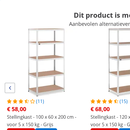
Dit product is 
Aanbevolen alternatieven
Automotive gereedschap
Werkplaatsinrichting
Lasapparaten
Handgereedschap
Productie
Vacuumeerders
Frequentieom
Exclusieve kortingen voor uw bedrijf
Begin met besparen
/
expondo
/
Professioneel gereedschap
/
Werkpla
(7) Reviews
|
Artikelnummer:
EX10061985
Model:
MSW-STSH-32
Opbergrek - 120 x 60 x 180 cm -
(11)
(15)
voor 5 x 150 kg - Grijs
€ 58,00
€ 68,00
Stellingkast - 100 x 60 x 200 cm -
Stellingkast - 120 
1/6
voor 5 x 150 kg - Grijs
voor 5 x 150 kg - G