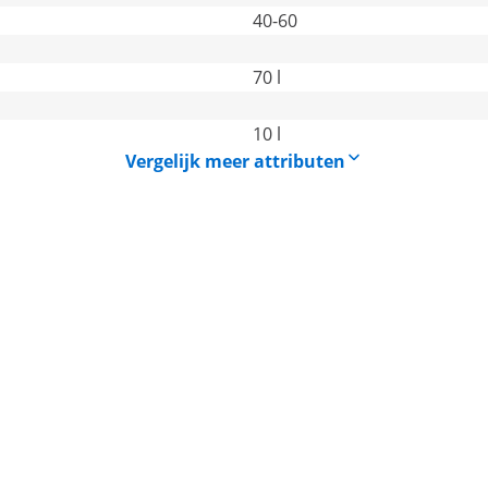
40-60
70 l
10 l
Vergelijk meer attributen