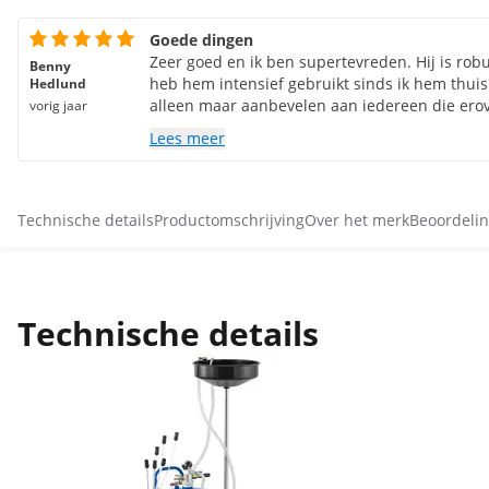
Goede dingen
Zeer goed en ik ben supertevreden. Hij is robu
Benny
heb hem intensief gebruikt sinds ik hem thuis
Hedlund
alleen maar aanbevelen aan iedereen die ero
vorig jaar
Stevig materiaal (plaatwerk) dat zo lang mogeli
Lees meer
denk ik.
Technische details
Productomschrijving
Over het merk
Beoordelin
Technische details