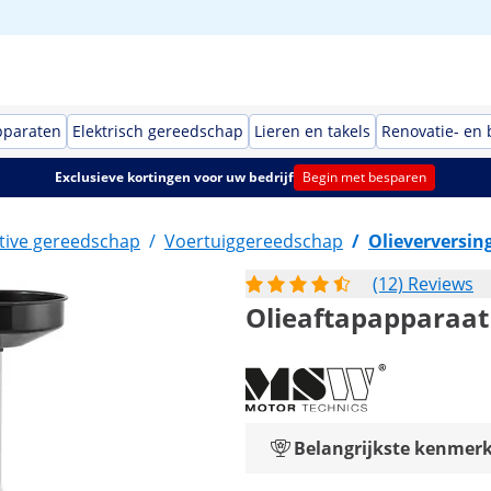
pparaten
Elektrisch gereedschap
Lieren en takels
Renovatie- en
Exclusieve kortingen voor uw bedrijf
Begin met besparen
ive gereedschap
/
Voertuiggereedschap
/
Olieverversin
(12) Reviews
Olieaftapapparaat 
Belangrijkste kenmer