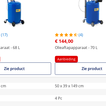
(17)
(4)
€ 144,00
araat - 68 L
Olieaftapapparaat - 70 L
Aanbieding
Zie product
Zie product
7 cm
50 x 39 x 149 cm
4 Pc