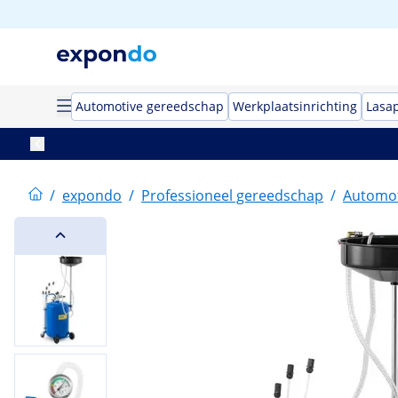
Automotive gereedschap
Werkplaatsinrichting
Lasa
/
expondo
/
Professioneel gereedschap
/
Automot