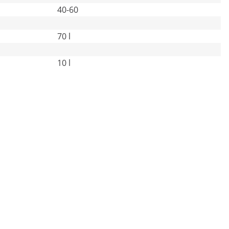
40-60
70 l
10 l