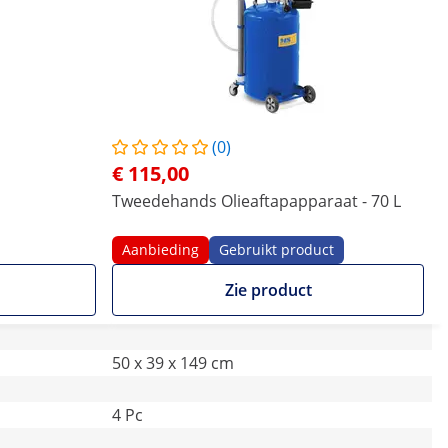
(0)
€ 115,00
Tweedehands Olieaftapapparaat - 70 L
Aanbieding
Gebruikt product
Zie product
50 x 39 x 149 cm
4 Pc