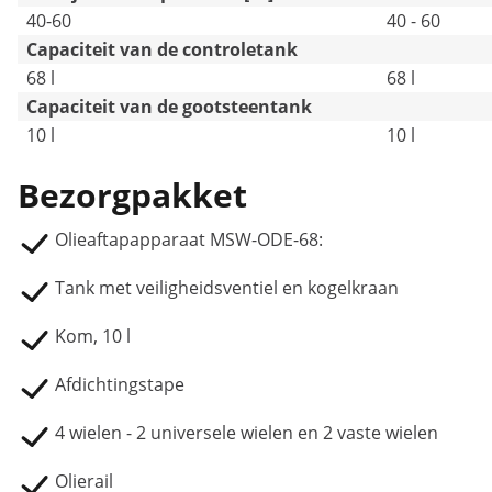
40-60
40 - 60
Capaciteit van de controletank
68 l
68 l
Capaciteit van de gootsteentank
10 l
10 l
Bezorgpakket
Olieaftapapparaat MSW-ODE-68:
Tank met veiligheidsventiel en kogelkraan
Kom, 10 l
Afdichtingstape
4 wielen - 2 universele wielen en 2 vaste wielen
Olierail