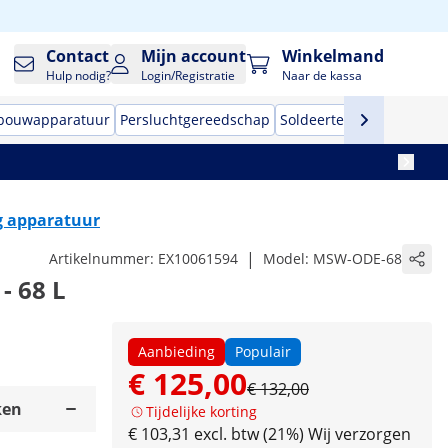
Contact
Mijn account
Winkelmand
Hulp nodig?
Login/Registratie
Naar de kassa
 bouwapparatuur
Persluchtgereedschap
Soldeertechniek
Handge
g apparatuur
|
Artikelnummer:
EX10061594
Model:
MSW-ODE-68
- 68 L
Aanbieding
Populair
€ 125,00
€ 132,00
ken
Tijdelijke korting
€ 103,31 excl. btw (21%)
Wij verzorgen