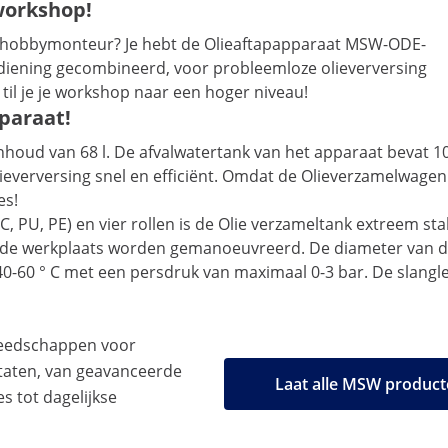
workshop!
e hobbymonteur? Je hebt de Olieaftapapparaat MSW-ODE-
diening gecombineerd, voor probleemloze olieverversing
til je je workshop naar een hoger niveau!
pparaat!
oud van 68 l. De afvalwatertank van het apparaat bevat 10 
ieverversing snel en efficiënt. Omdat de Olieverzamelwagen 
es!
, PU, PE) en vier rollen is de Olie verzameltank extreem stab
 de werkplaats worden gemanoeuvreerd. De diameter van de r
40-60 ° C met een persdruk van maximaal 0-3 bar. De slangle
eedschappen voor
taten, van geavanceerde
Laat alle MSW product
es tot dagelijkse