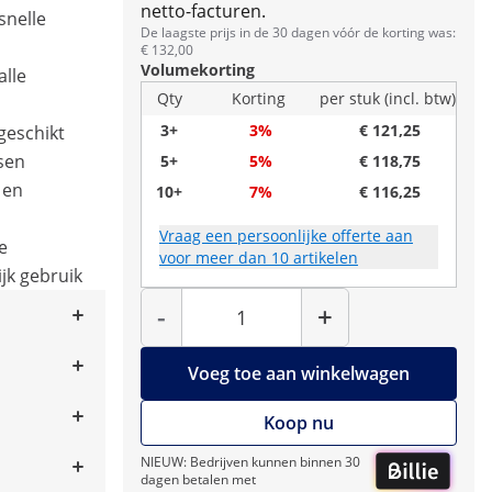
netto-facturen.
snelle
De laagste prijs in de 30 dagen vóór de korting was:
€ 132,00
Volumekorting
alle
Qty
Korting
per stuk (incl. btw)
3+
3%
€ 121,25
 geschikt
sen
5+
5%
€ 118,75
 en
10+
7%
€ 116,25
Vraag een persoonlijke offerte aan
e
voor meer dan 10 artikelen
jk gebruik
Hoeveelheid
-
+
Voeg toe aan winkelwagen
Koop nu
NIEUW: Bedrijven kunnen binnen 30
dagen betalen met