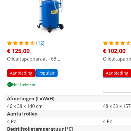
(12)
€ 125,00
€ 102,00
Olieaftapapparaat - 68 L
Olieaftapapp
Aanbieding
Populair
Aanbieding
Net bekeken
Afmetingen (LxWxH)
46 x 38 x 140 cm
48 x 39 x 15
Aantal rollen
4 Pc
4 Pc
Bedrijfsolietemperatuur [°C]