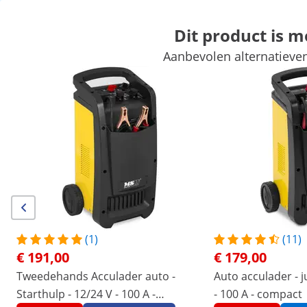
Dit product is 
Aanbevolen alternatieven
Automotive gereedschap
Werkplaatsinrichting
Lasapparaten
Handgereedschap
Productie
Vacuumeerders
Frequentieom
Exclusieve kortingen voor uw bedrijf
Begin met besparen
/
expondo
/
Professioneel gereedschap
/
Automot
(1) Review
|
Artikelnummer:
EX10060147
Model:
S-CHARGER-65A
Acculader auto - Starthulp - 12/24
(1)
(11)
V - 100 A - compact
€ 191,00
€ 179,00
Tweedehands Acculader auto -
Auto acculader - j
1/7
Starthulp - 12/24 V - 100 A -
- 100 A - compact