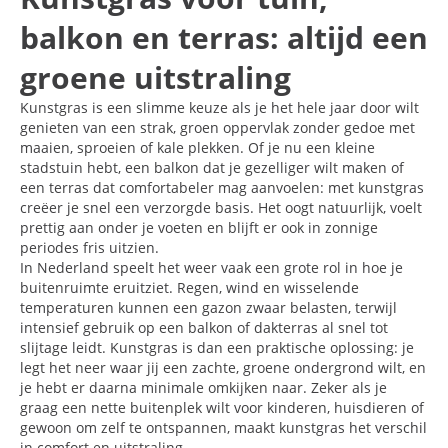
balkon en terras: altijd een
groene uitstraling
Kunstgras is een slimme keuze als je het hele jaar door wilt
genieten van een strak, groen oppervlak zonder gedoe met
maaien, sproeien of kale plekken. Of je nu een kleine
stadstuin hebt, een balkon dat je gezelliger wilt maken of
een terras dat comfortabeler mag aanvoelen: met kunstgras
creëer je snel een verzorgde basis. Het oogt natuurlijk, voelt
prettig aan onder je voeten en blijft er ook in zonnige
periodes fris uitzien.
In Nederland speelt het weer vaak een grote rol in hoe je
buitenruimte eruitziet. Regen, wind en wisselende
temperaturen kunnen een gazon zwaar belasten, terwijl
intensief gebruik op een balkon of dakterras al snel tot
slijtage leidt. Kunstgras is dan een praktische oplossing: je
legt het neer waar jij een zachte, groene ondergrond wilt, en
je hebt er daarna minimale omkijken naar. Zeker als je
graag een nette buitenplek wilt voor kinderen, huisdieren of
gewoon om zelf te ontspannen, maakt kunstgras het verschil
in comfort en uitstraling.