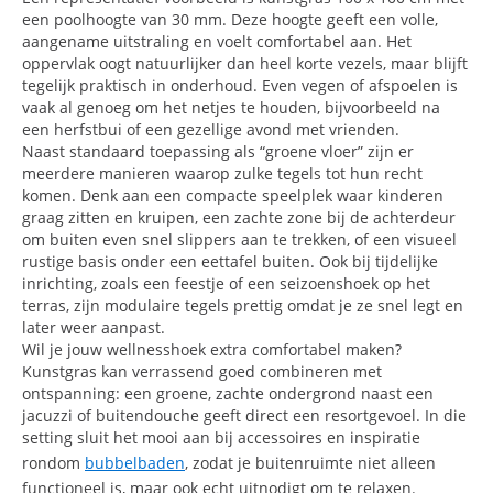
een poolhoogte van 30 mm. Deze hoogte geeft een volle,
aangename uitstraling en voelt comfortabel aan. Het
oppervlak oogt natuurlijker dan heel korte vezels, maar blijft
tegelijk praktisch in onderhoud. Even vegen of afspoelen is
vaak al genoeg om het netjes te houden, bijvoorbeeld na
een herfstbui of een gezellige avond met vrienden.
Naast standaard toepassing als “groene vloer” zijn er
meerdere manieren waarop zulke tegels tot hun recht
komen. Denk aan een compacte speelplek waar kinderen
graag zitten en kruipen, een zachte zone bij de achterdeur
om buiten even snel slippers aan te trekken, of een visueel
rustige basis onder een eettafel buiten. Ook bij tijdelijke
inrichting, zoals een feestje of een seizoenshoek op het
terras, zijn modulaire tegels prettig omdat je ze snel legt en
later weer aanpast.
Wil je jouw wellnesshoek extra comfortabel maken?
Kunstgras kan verrassend goed combineren met
ontspanning: een groene, zachte ondergrond naast een
jacuzzi of buitendouche geeft direct een resortgevoel. In die
setting sluit het mooi aan bij accessoires en inspiratie
rondom
bubbelbaden
, zodat je buitenruimte niet alleen
functioneel is, maar ook echt uitnodigt om te relaxen.