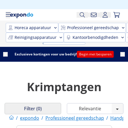
Horeca apparatuur
Professioneel gereedschap
Reinigingsapparatuur
Kantoorbenodigdheden
Exclusieve kortingen voor uw bedrijf
Begin met besparen
Krimptangen
Filter (0)
/
expondo
/
Professioneel gereedschap
/
Handge