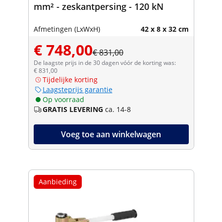
mm² - zeskantpersing - 120 kN
Afmetingen (LxWxH)
42 x 8 x 32 cm
€ 748,00
€ 831,00
De laagste prijs in de 30 dagen vóór de korting was:
€ 831,00
Tijdelijke korting
Laagsteprijs garantie
Op voorraad
GRATIS LEVERING
ca. 14-8
Voeg toe aan winkelwagen
Aanbieding