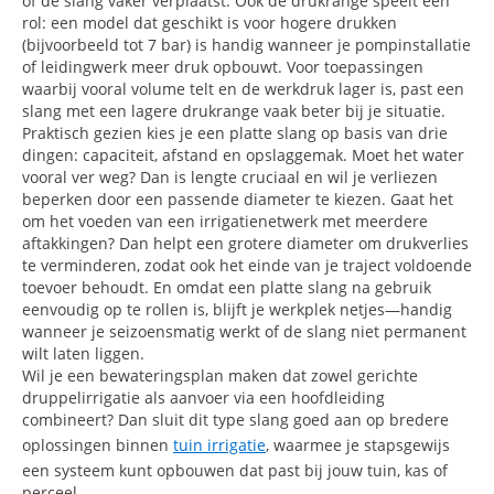
of de slang vaker verplaatst. Ook de drukrange speelt een
rol: een model dat geschikt is voor hogere drukken
(bijvoorbeeld tot 7 bar) is handig wanneer je pompinstallatie
of leidingwerk meer druk opbouwt. Voor toepassingen
waarbij vooral volume telt en de werkdruk lager is, past een
slang met een lagere drukrange vaak beter bij je situatie.
Praktisch gezien kies je een platte slang op basis van drie
dingen: capaciteit, afstand en opslaggemak. Moet het water
vooral ver weg? Dan is lengte cruciaal en wil je verliezen
beperken door een passende diameter te kiezen. Gaat het
om het voeden van een irrigatienetwerk met meerdere
aftakkingen? Dan helpt een grotere diameter om drukverlies
te verminderen, zodat ook het einde van je traject voldoende
toevoer behoudt. En omdat een platte slang na gebruik
eenvoudig op te rollen is, blijft je werkplek netjes—handig
wanneer je seizoensmatig werkt of de slang niet permanent
wilt laten liggen.
Wil je een bewateringsplan maken dat zowel gerichte
druppelirrigatie als aanvoer via een hoofdleiding
combineert? Dan sluit dit type slang goed aan op bredere
oplossingen binnen
tuin irrigatie
, waarmee je stapsgewijs
een systeem kunt opbouwen dat past bij jouw tuin, kas of
perceel.