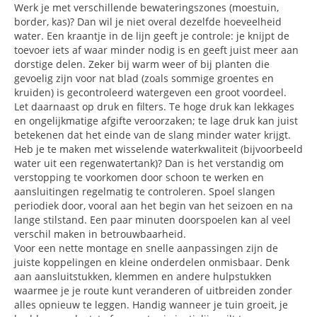
Werk je met verschillende bewateringszones (moestuin,
border, kas)? Dan wil je niet overal dezelfde hoeveelheid
water. Een kraantje in de lijn geeft je controle: je knijpt de
toevoer iets af waar minder nodig is en geeft juist meer aan
dorstige delen. Zeker bij warm weer of bij planten die
gevoelig zijn voor nat blad (zoals sommige groentes en
kruiden) is gecontroleerd watergeven een groot voordeel.
Let daarnaast op druk en filters. Te hoge druk kan lekkages
en ongelijkmatige afgifte veroorzaken; te lage druk kan juist
betekenen dat het einde van de slang minder water krijgt.
Heb je te maken met wisselende waterkwaliteit (bijvoorbeeld
water uit een regenwatertank)? Dan is het verstandig om
verstopping te voorkomen door schoon te werken en
aansluitingen regelmatig te controleren. Spoel slangen
periodiek door, vooral aan het begin van het seizoen en na
lange stilstand. Een paar minuten doorspoelen kan al veel
verschil maken in betrouwbaarheid.
Voor een nette montage en snelle aanpassingen zijn de
juiste koppelingen en kleine onderdelen onmisbaar. Denk
aan aansluitstukken, klemmen en andere hulpstukken
waarmee je je route kunt veranderen of uitbreiden zonder
alles opnieuw te leggen. Handig wanneer je tuin groeit, je