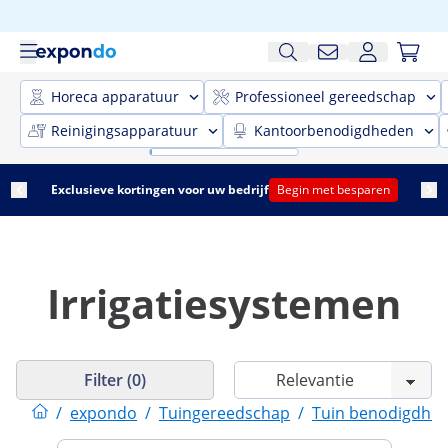
Horeca apparatuur
Professioneel gereedschap
Reinigingsapparatuur
Kantoorbenodigdheden
Exclusieve kortingen voor uw bedrijf
Begin met besparen
Irrigatiesystemen
Filter (0)
/
expondo
/
Tuingereedschap
/
Tuin benodigdhe