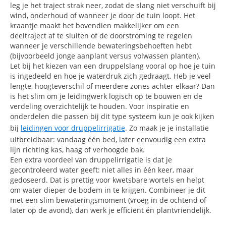
leg je het traject strak neer, zodat de slang niet verschuift bij
wind, onderhoud of wanneer je door de tuin loopt. Het
kraantje maakt het bovendien makkelijker om een
deeltraject af te sluiten of de doorstroming te regelen
wanneer je verschillende bewateringsbehoeften hebt
(bijvoorbeeld jonge aanplant versus volwassen planten).
Let bij het kiezen van een druppelslang vooral op hoe je tuin
is ingedeeld en hoe je waterdruk zich gedraagt. Heb je veel
lengte, hoogteverschil of meerdere zones achter elkaar? Dan
is het slim om je leidingwerk logisch op te bouwen en de
verdeling overzichtelijk te houden. Voor inspiratie en
onderdelen die passen bij dit type systeem kun je ook kijken
bij
leidingen voor druppelirrigatie
. Zo maak je je installatie
uitbreidbaar: vandaag één bed, later eenvoudig een extra
lijn richting kas, haag of verhoogde bak.
Een extra voordeel van druppelirrigatie is dat je
gecontroleerd water geeft: niet alles in één keer, maar
gedoseerd. Dat is prettig voor kwetsbare wortels en helpt
om water dieper de bodem in te krijgen. Combineer je dit
met een slim bewateringsmoment (vroeg in de ochtend of
later op de avond), dan werk je efficiënt én plantvriendelijk.