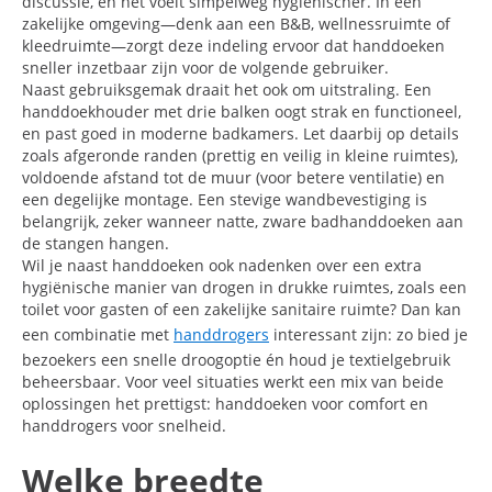
discussie, en het voelt simpelweg hygiënischer. In een
zakelijke omgeving—denk aan een B&B, wellnessruimte of
kleedruimte—zorgt deze indeling ervoor dat handdoeken
sneller inzetbaar zijn voor de volgende gebruiker.
Naast gebruiksgemak draait het ook om uitstraling. Een
handdoekhouder met drie balken oogt strak en functioneel,
en past goed in moderne badkamers. Let daarbij op details
zoals afgeronde randen (prettig en veilig in kleine ruimtes),
voldoende afstand tot de muur (voor betere ventilatie) en
een degelijke montage. Een stevige wandbevestiging is
belangrijk, zeker wanneer natte, zware badhanddoeken aan
de stangen hangen.
Wil je naast handdoeken ook nadenken over een extra
hygiënische manier van drogen in drukke ruimtes, zoals een
toilet voor gasten of een zakelijke sanitaire ruimte? Dan kan
een combinatie met
handdrogers
interessant zijn: zo bied je
bezoekers een snelle droogoptie én houd je textielgebruik
beheersbaar. Voor veel situaties werkt een mix van beide
oplossingen het prettigst: handdoeken voor comfort en
handdrogers voor snelheid.
Welke breedte