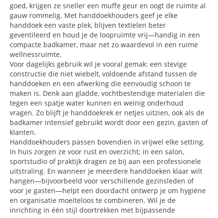
goed, krijgen ze sneller een muffe geur en oogt de ruimte al
gauw rommelig. Met handdoekhouders geef je elke
handdoek een vaste plek, blijven textielen beter
geventileerd en houd je de loopruimte vrij—handig in een
compacte badkamer, maar net zo waardevol in een ruime
wellnessruimte.
Voor dagelijks gebruik wil je vooral gemak: een stevige
constructie die niet wiebelt, voldoende afstand tussen de
handdoeken en een afwerking die eenvoudig schoon te
maken is. Denk aan gladde, vochtbestendige materialen die
tegen een spatje water kunnen en weinig onderhoud
vragen. Zo blijft je handdoekrek er netjes uitzien, ook als de
badkamer intensief gebruikt wordt door een gezin, gasten of
klanten.
Handdoekhouders passen bovendien in vrijwel elke setting.
In huis zorgen ze voor rust en overzicht; in een salon,
sportstudio of praktijk dragen ze bij aan een professionele
uitstraling. En wanneer je meerdere handdoeken klaar wilt
hangen—bijvoorbeeld voor verschillende gezinsleden of
voor je gasten—helpt een doordacht ontwerp je om hygiëne
en organisatie moeiteloos te combineren. Wil je de
inrichting in één stijl doortrekken met bijpassende