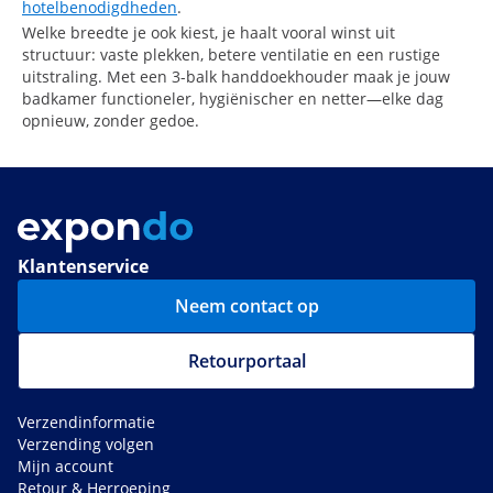
hotelbenodigdheden
.
Welke breedte je ook kiest, je haalt vooral winst uit
structuur: vaste plekken, betere ventilatie en een rustige
uitstraling. Met een 3-balk handdoekhouder maak je jouw
badkamer functioneler, hygiënischer en netter—elke dag
opnieuw, zonder gedoe.
Klantenservice
Neem contact op
Retourportaal
Verzendinformatie
Verzending volgen
Mijn account
Retour & Herroeping