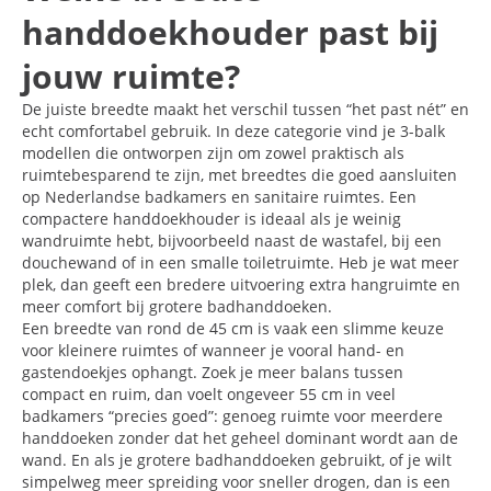
handdoekhouder past bij
jouw ruimte?
De juiste breedte maakt het verschil tussen “het past nét” en
echt comfortabel gebruik. In deze categorie vind je 3-balk
modellen die ontworpen zijn om zowel praktisch als
ruimtebesparend te zijn, met breedtes die goed aansluiten
op Nederlandse badkamers en sanitaire ruimtes. Een
compactere handdoekhouder is ideaal als je weinig
wandruimte hebt, bijvoorbeeld naast de wastafel, bij een
douchewand of in een smalle toiletruimte. Heb je wat meer
plek, dan geeft een bredere uitvoering extra hangruimte en
meer comfort bij grotere badhanddoeken.
Een breedte van rond de 45 cm is vaak een slimme keuze
voor kleinere ruimtes of wanneer je vooral hand- en
gastendoekjes ophangt. Zoek je meer balans tussen
compact en ruim, dan voelt ongeveer 55 cm in veel
badkamers “precies goed”: genoeg ruimte voor meerdere
handdoeken zonder dat het geheel dominant wordt aan de
wand. En als je grotere badhanddoeken gebruikt, of je wilt
simpelweg meer spreiding voor sneller drogen, dan is een