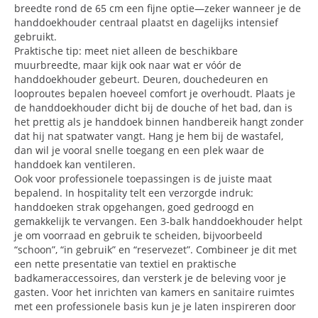
breedte rond de 65 cm een fijne optie—zeker wanneer je de
handdoekhouder centraal plaatst en dagelijks intensief
gebruikt.
Praktische tip: meet niet alleen de beschikbare
muurbreedte, maar kijk ook naar wat er vóór de
handdoekhouder gebeurt. Deuren, douchedeuren en
looproutes bepalen hoeveel comfort je overhoudt. Plaats je
de handdoekhouder dicht bij de douche of het bad, dan is
het prettig als je handdoek binnen handbereik hangt zonder
dat hij nat spatwater vangt. Hang je hem bij de wastafel,
dan wil je vooral snelle toegang en een plek waar de
handdoek kan ventileren.
Ook voor professionele toepassingen is de juiste maat
bepalend. In hospitality telt een verzorgde indruk:
handdoeken strak opgehangen, goed gedroogd en
gemakkelijk te vervangen. Een 3-balk handdoekhouder helpt
je om voorraad en gebruik te scheiden, bijvoorbeeld
“schoon”, “in gebruik” en “reservezet”. Combineer je dit met
een nette presentatie van textiel en praktische
badkameraccessoires, dan versterk je de beleving voor je
gasten. Voor het inrichten van kamers en sanitaire ruimtes
met een professionele basis kun je je laten inspireren door