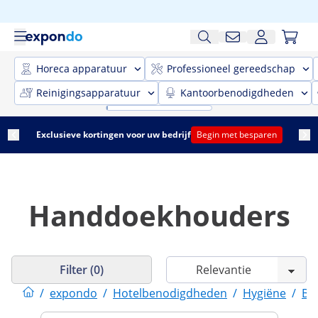
Horeca apparatuur
Professioneel gereedschap
Reinigingsapparatuur
Kantoorbenodigdheden
Exclusieve kortingen voor uw bedrijf
Begin met besparen
Handdoekhouders
Filter (0)
/
expondo
/
Hotelbenodigdheden
/
Hygiëne
/
Ba