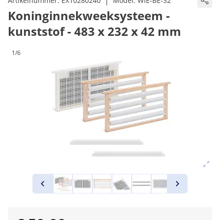
|
Artikelnummer:
EX10280240
Model:
WIE-BE-32
Koninginnekweeksysteem -
kunststof - 483 x 232 x 42 mm
1/6