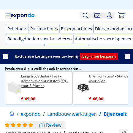
Pelletpers
Plukmachines
Broedmachines
Dierverzorgingspr
Benodigdheden voor huisdieren
Automatische voerdispenser
Exclusieve kortingen voor uw bedrijf
Begin met besparen
Producten die u wellicht ook interesseren...
Langstroth dadant kast -
Bijenkorf stand - Standaar
gemaakt van kunststof (PP) -
voor bijen
voor 5 frames
€ 49,00
€ 48,00
/
expondo
/
Landbouw werktuigen
/
Bijenteelt 
(1) Review