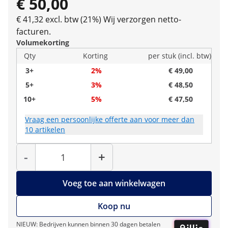
€ 50,00
€ 41,32 excl. btw (21%)
Wij verzorgen netto-
facturen.
Volumekorting
Qty
Korting
per stuk (incl. btw)
3+
2%
€ 49,00
5+
3%
€ 48,50
10+
5%
€ 47,50
Vraag een persoonlijke offerte aan voor meer dan
10 artikelen
Hoeveelheid
-
+
Voeg toe aan winkelwagen
Koop nu
NIEUW: Bedrijven kunnen binnen 30 dagen betalen