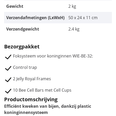
Gewicht
2 kg
Verzendafmetingen (LxWxH)
50 x 24 x 11 cm
Verzendgewicht
2.4 kg
Bezorgpakket
Foksysteem voor koninginnen WIE-BE-32:
Control trap
2 Jelly Royal Frames
10 Bee Cell Bars met Cell Cups
Productomschrijving
Efficiënt kweken van bijen, dankzij plastic
koninginnensysteem