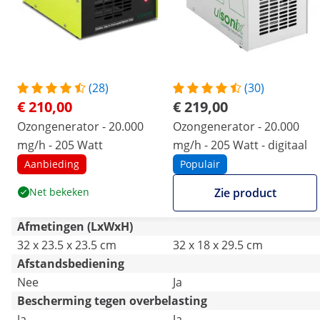
(28)
(30)
€ 210,00
€ 219,00
Ozongenerator - 20.000
Ozongenerator - 20.000
mg/h - 205 Watt
mg/h - 205 Watt - digitaal
Aanbieding
Populair
Net bekeken
Zie product
Afmetingen (LxWxH)
32 x 23.5 x 23.5 cm
32 x 18 x 29.5 cm
Afstandsbediening
Nee
Ja
Bescherming tegen overbelasting
Ja
Ja