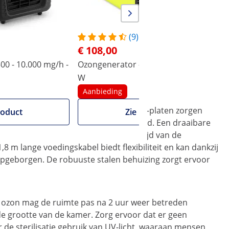
(9)
€ 108,00
00 - 10.000 mg/h -
Ozongenerator - 10.000 mg / h - 100
O
W
on: De reiniger van ulsonix
Aanbieding
andvat. De geïntegreerde keramieken-platen zorgen
roduct
Zie product
70 m3 per uur en is gelijkmatig verdeeld. Een draaibare
cteerde waarde beschrijft de bedrijfstijd van de
 m lange voedingskabel biedt flexibiliteit en kan dankzij
geborgen. De robuuste stalen behuizing zorgt ervoor
t ozon mag de ruimte pas na 2 uur weer betreden
de grootte van de kamer. Zorg ervoor dat er geen
 de sterilisatie gebruik van UV-licht, waaraan mensen,