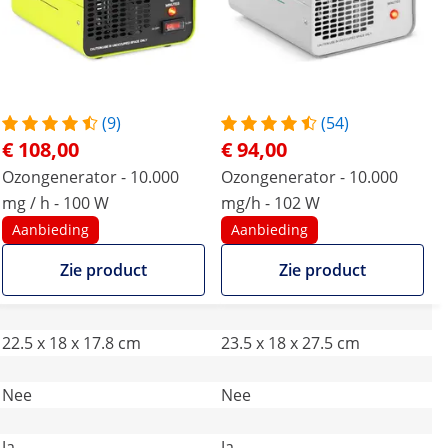
(9)
(54)
€ 108,00
€ 94,00
Ozongenerator - 10.000
Ozongenerator - 10.000
mg / h - 100 W
mg/h - 102 W
Aanbieding
Aanbieding
Zie product
Zie product
22.5 x 18 x 17.8 cm
23.5 x 18 x 27.5 cm
Nee
Nee
Ja
Ja