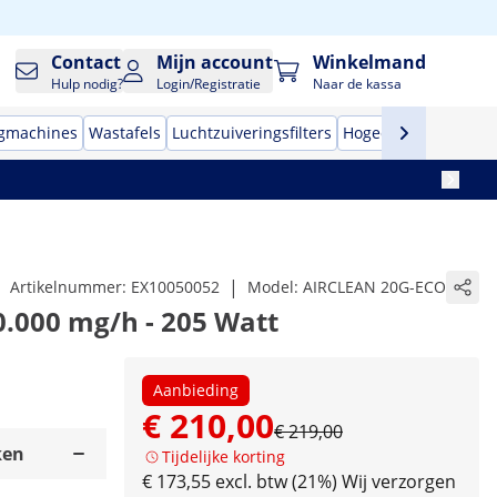
Contact
Mijn account
Winkelmand
Hulp nodig?
Login/Registratie
Naar de kassa
gmachines
Wastafels
Luchtzuiveringsfilters
Hogedrukreinigers
|
Artikelnummer:
EX10050052
Model:
AIRCLEAN 20G-ECO
0.000 mg/h - 205 Watt
Aanbieding
€ 210,00
€ 219,00
ken
Tijdelijke korting
€ 173,55 excl. btw (21%)
Wij verzorgen