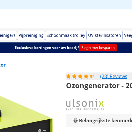
einigers
Pijpreiniging
Schoonmaak trolley
UV-sterilisatoren
Vee
Exclusieve kortingen voor uw bedrijf
Begin met besparen
tor
(28) Reviews
Ozongenerator - 2
Belangrijkste kenmer