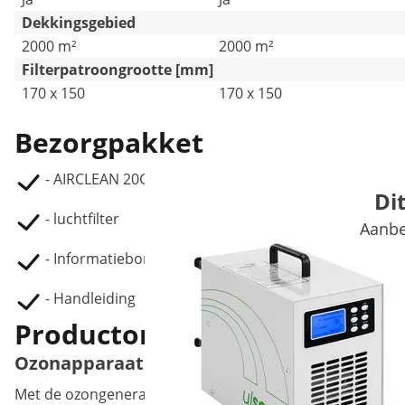
Dekkingsgebied
2000 m²
2000 m²
Filterpatroongrootte [mm]
170 x 150
170 x 150
Bezorgpakket
- AIRCLEAN 20G-ECO ozongenerator
Di
- luchtfilter
Aanbe
- Informatiebord
- Handleiding
Productomschrijving
Ozonapparaat voor werkplaatsen, hotels of 
Met de ozongenerator van ulsonix kunt u op professionele