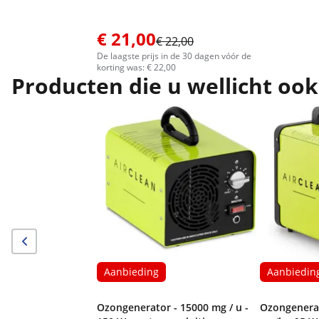
€ 21,00
€ 22,00
De laagste prijs in de 30 dagen vóór de
korting was: € 22,00
Producten die u wellicht ook
Aanbieding
Aanbiedin
Ozongenerator - 15000 mg / u -
Ozongenerat