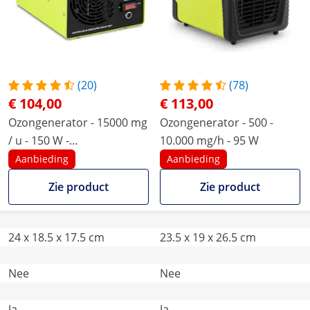
(20)
(78)
€ 104,00
€ 113,00
Ozongenerator - 15000 mg
Ozongenerator - 500 -
/ u - 150 W -
10.000 mg/h - 95 W
wateraansluiting
Aanbieding
Aanbieding
Zie product
Zie product
24 x 18.5 x 17.5 cm
23.5 x 19 x 26.5 cm
Nee
Nee
Ja
Ja