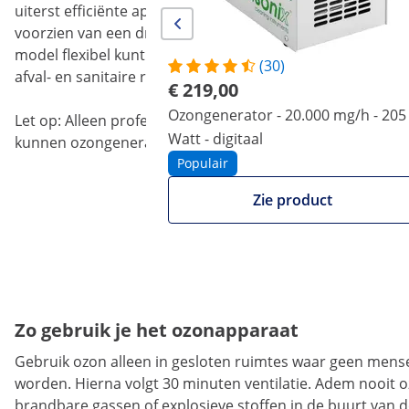
uiterst efficiënte apparaat neutraliseert zelfs intense g
voorzien van een draaggreep voor gemakkelijk transport e
model flexibel kunt gebruiken, of het nu in hotels, autow
(30)
afval- en sanitaire ruimtes is.
€ 219,00
Ozongenerator - 20.000 mg/h - 205
Let op: Alleen professionele gebruikers met kennis van 
Watt - digitaal
kunnen ozongeneratoren bestellen en gebruiken.
Populair
Zie product
Zo gebruik je het ozonapparaat
Gebruik ozon alleen in gesloten ruimtes waar geen mense
worden. Hierna volgt 30 minuten ventilatie. Adem nooit o
brandbare gassen of explosieve stoffen in de buurt van d