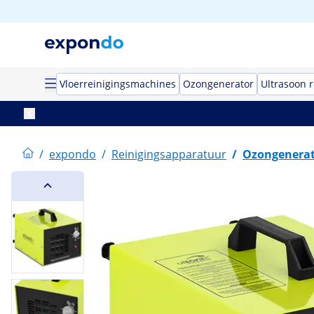
Vloerreinigingsmachines
Ozongenerator
Ultrasoon r
/
expondo
/
Reinigingsapparatuur
/
Ozongenera