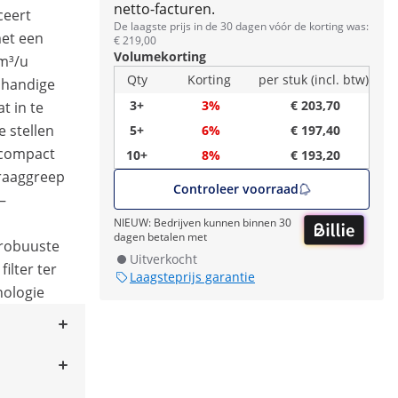
netto-facturen.
ceert
De laagste prijs in de 30 dagen vóór de korting was:
et een
€ 219,00
Volumekorting
 m³/u
Qty
Korting
per stuk (incl. btw)
 handige
3+
3%
€ 203,70
t in te
e stellen
5+
6%
€ 197,40
 compact
10+
8%
€ 193,20
raaggreep
Controleer voorraad
–
NIEUW: Bedrijven kunnen binnen 30
dagen betalen met
robuuste
Uitverkocht
ilter ter
Laagsteprijs garantie
nologie