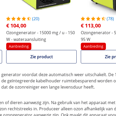
euren, allergenen en schimmelsporen. De luchtreiniger is
n is lichtgewicht en compact. Dit betekent dat u het
erkplaatsen, bij binnenlucht- en gebouwrenovatie of in
(20)
(78)
€ 104,00
€ 113,00
Ozongenerator - 15000 mg / u - 150
Ozongenerator - 5
het gebruik van PBM’s (persoonlijke beschermingsmiddelen)
W - wateraansluiting
95 W
Efficiënt en een zekere luchtreiniging met oz
Aanbieding
Aanbieding
Het ozonapparaat met sterk vermogen en een eenvoudig h
Zie product
Zie p
voor 20.000 mg ozon per uur. En de ventilator zorgt voor 1
regelaar waarmee je het apparaat kunt instellen. De gesele
generator voordat deze automatisch weer uitschakelt. De 1,8
de geïntegreerde kabelhouder ruimtebesparend worden op
dat de ozonreiniger een lange levensduur heeft.
n of dieren aanwezig zijn. Na gebruik van het apparaat me
zon rechtstreeks in. Produceer alleen ozon afhankelijk van 
e ozongenerator aanwezig zijn. Ook maakt dit apparaat voor