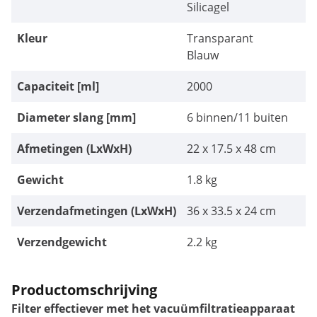
Silicagel
Kleur
Transparant
Blauw
Capaciteit [ml]
2000
Diameter slang [mm]
6 binnen/11 buiten
Afmetingen (LxWxH)
22 x 17.5 x 48 cm
Gewicht
1.8 kg
Verzendafmetingen (LxWxH)
36 x 33.5 x 24 cm
Verzendgewicht
2.2 kg
Productomschrijving
Filter effectiever met het vacuümfiltratieapparaat