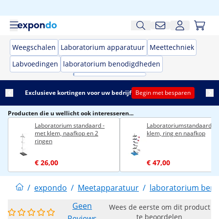
Weegschalen
Laboratorium apparatuur
Meettechniek
Labvoedingen
laboratorium benodigdheden
Exclusieve kortingen voor uw bedrijf
Begin met besparen
Producten die u wellicht ook interesseren...
Laboratorium standaard -
Laboratoriumstandaard - 
met klem, naafkop en 2
klem, ring en naafkop
ringen
€ 26,00
€ 47,00
/
expondo
/
Meetapparatuur
/
laboratorium ben
Geen
Wees de eerste om dit product
te beoordelen
Reviews