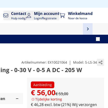
Contact
Mijn account
Winkelmand
Hulp nodig?
Login/Registratie
Naar de kassa
|
Artikelnummer:
EX10021064
Model:
S-LS-34
g - 0-30 V - 0-5 A DC - 205 W
Aanbieding
€ 56,00
€ 59,00
ken
Tijdelijke korting
€ 46,28 excl. btw (21%)
Wij verzorgen