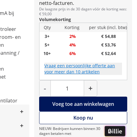
netto-facturen.
De laagste prijs in de 30 dagen vóór de korting was:
 mA bij
€ 59,00
Volumekorting
Qty
Korting
per stuk (incl. btw)
ntroleer
3+
2%
€ 54,88
troom- en
en
5+
4%
€ 53,76
panning /
10+
6%
€ 52,64
Vraag een persoonlijke offerte aan
en
voor meer dan 10 artikelen
het
Hoeveelheid
-
+
tilator
Voeg toe aan winkelwagen
Koop nu
NIEUW: Bedrijven kunnen binnen 30
dagen betalen met