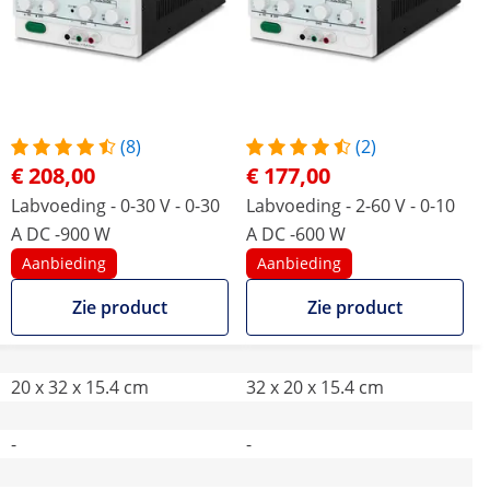
(8)
(2)
€ 208,00
€ 177,00
Labvoeding - 0-30 V - 0-30
Labvoeding - 2-60 V - 0-10
A DC -900 W
A DC -600 W
Aanbieding
Aanbieding
Zie product
Zie product
20 x 32 x 15.4 cm
32 x 20 x 15.4 cm
-
-