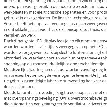
de stroom en spanning individueel kunnen worden ingestel
ontworpen voor gebruik in de industriële sector, in labo
werkplaatsen met elektronische apparaten en voor produ
gebruikt in deze gebieden. De lineaire technologie resulte
Verder heeft het apparaat een hoge instel- en weergavere
in ontwikkeling is of voor het elektronicaproject thuis
verrijken uw werk.
Dankzij het grote LED-display lees je op elk moment een
waarden worden in vier cijfers weergegeven op het LED-
worden weergegeven. Zelfs bij slechte lichtomstandigheden
afzonderlijke waarden voorzien van hun respectieve eenh
spanning op elk moment duidelijk te onderscheiden zijn.
Met deze fijnafstelling kan de laboratoriumvoeding nog 
om precies het benodigde vermogen te leveren. De fijnafs
De gebruiksvriendelijke laboratoriumvoeding kan zeer 
de draaiknoppen.
Met de laboratoriumvoeding krijgt u een apparaat met ee
met overspanningsbeveiliging (OVP), overstroombeveiligin
die automatisch een geïntegreerde ventilator activeert