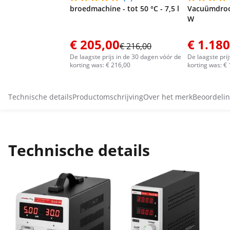
broedmachine - tot 50 °C - 7,5 l
Vacuümdroog
W
€ 205,00
€ 1.180
€ 216,00
De laagste prijs in de 30 dagen vóór de
De laagste pri
korting was: € 216,00
korting was: €
Technische details
Productomschrijving
Over het merk
Beoordelin
Technische details