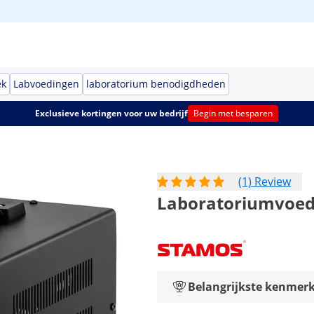
ek
Labvoedingen
laboratorium benodigdheden
Exclusieve kortingen voor uw bedrijf
Begin met besparen
(1) Review
Laboratoriumvoedin
Belangrijkste kenmer