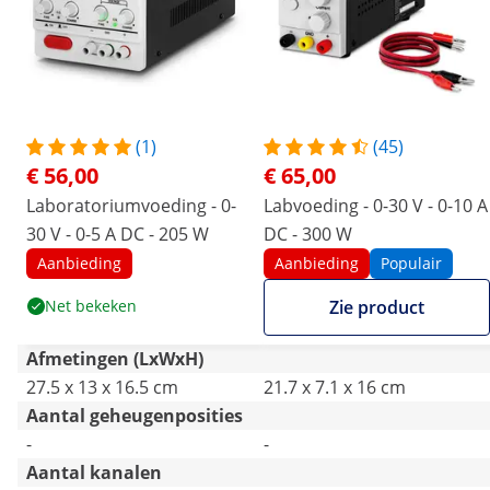
(1)
(45)
€ 56,00
€ 65,00
Laboratoriumvoeding - 0-
Labvoeding - 0-30 V - 0-10 A
30 V - 0-5 A DC - 205 W
DC - 300 W
Aanbieding
Aanbieding
Populair
Net bekeken
Zie product
Afmetingen (LxWxH)
27.5 x 13 x 16.5 cm
21.7 x 7.1 x 16 cm
Aantal geheugenposities
-
-
Aantal kanalen