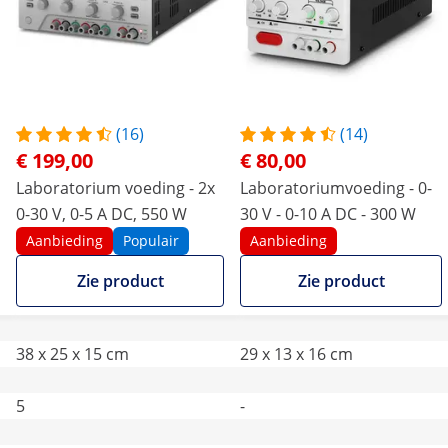
(16)
(14)
€ 199,00
€ 80,00
Laboratorium voeding - 2x
Laboratoriumvoeding - 0-
0-30 V, 0-5 A DC, 550 W
30 V - 0-10 A DC - 300 W
Aanbieding
Populair
Aanbieding
Zie product
Zie product
38 x 25 x 15 cm
29 x 13 x 16 cm
5
-