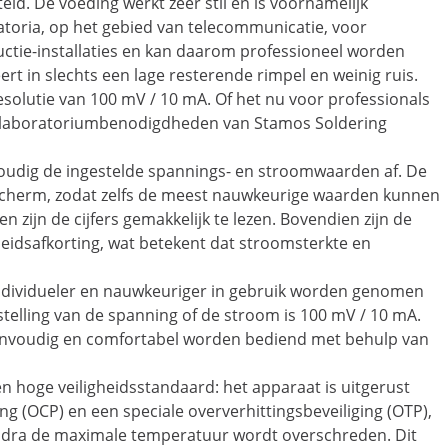
d. De voeding werkt zeer stil en is voornamelijk
ratoria, op het gebied van telecommunicatie, voor
ctie-installaties en kan daarom professioneel worden
ert in slechts een lage resterende rimpel en weinig ruis.
solutie van 100 mV / 10 mA. Of het nu voor professionals
, de laboratoriumbenodigdheden van Stamos Soldering
voudig de ingestelde spannings- en stroomwaarden af. De
scherm, zodat zelfs de meest nauwkeurige waarden kunnen
 zijn de cijfers gemakkelijk te lezen. Bovendien zijn de
eidsafkorting, wat betekent dat stroomsterkte en
individueler en nauwkeuriger in gebruik worden genomen
telling van de spanning of de stroom is 100 mV / 10 mA.
eenvoudig en comfortabel worden bediend met behulp van
n hoge veiligheidsstandaard: het apparaat is uitgerust
g (OCP) en een speciale oververhittingsbeveiliging (OTP),
 zodra de maximale temperatuur wordt overschreden. Dit