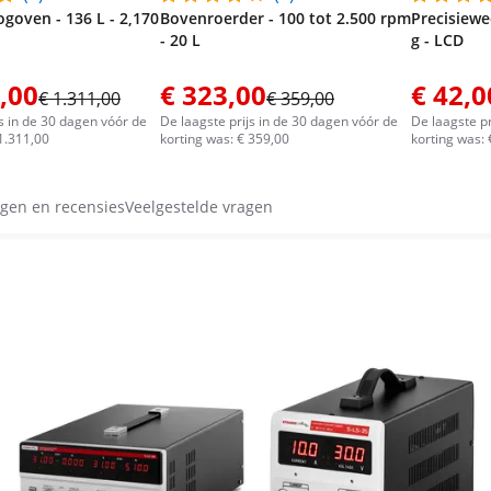
oven - 136 L - 2,170
Bovenroerder - 100 tot 2.500 rpm
Precisiewee
- 20 L
g - LCD
,00
€ 323,00
€ 42,0
€ 1.311,00
€ 359,00
js in de 30 dagen vóór de
De laagste prijs in de 30 dagen vóór de
De laagste pr
 1.311,00
korting was: € 359,00
korting was: 
gen en recensies
Veelgestelde vragen