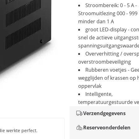
Stroombereik: 0 - 5 A -
Stroomuitlezing 000 - 999
minder dan 1 A
groot LED-display - co
snel de actieve uitgangss
spanningsuitgangswaard
Oververhitting / overs
overstroombeveiliging
Rubberen voetjes - Ge
wegglijden of krassen op 
oppervlak
Intelligente,
temperatuurgestuurde ven
Verzendgegevens
Reserveonderdelen
die werkte perfect.